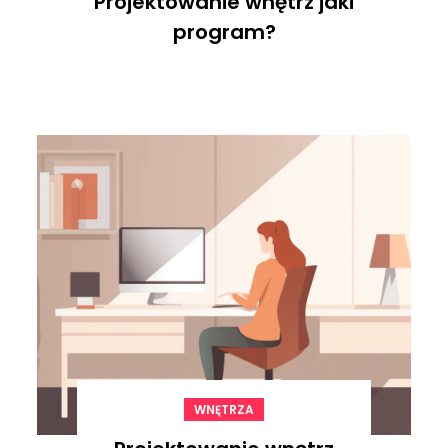
Projektowanie wnętrz jaki
program?
WNĘTRZA