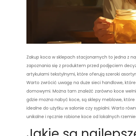
Zakup koca w sklepach stacjonarnych to jedna z na
zapoznania się z produktem przed podjęciem decyzji
artykułami tekstylnymi, które oferują szeroki asor
Warto zwrócić uwagę na duże sieci handlowe, które c
domowymi. Można tam znaleźć zarówno koce wełnian
gdzie można nabyć koce, są sklepy meblowe, które 
idealne do użytku w salonie czy sypialni. Warto równ
unikalne i ręcznie robione koce od lokalnych rzemie
Jakie są najleps