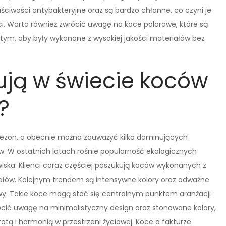
ściwości antybakteryjne oraz są bardzo chłonne, co czyni je
. Warto również zwrócić uwagę na koce polarowe, które są
 tym, aby były wykonane z wysokiej jakości materiałów bez
ują w świecie koców
?
 sezon, a obecnie można zauważyć kilka dominujących
tów. W ostatnich latach rośnie popularność ekologicznych
ska. Klienci coraz częściej poszukują koców wykonanych z
ałów. Kolejnym trendem są intensywne kolory oraz odważne
y. Takie koce mogą stać się centralnym punktem aranżacji
ócić uwagę na minimalistyczny design oraz stonowane kolory,
totą i harmonią w przestrzeni życiowej. Koce o fakturze