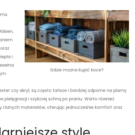
a ma
łókien,
naniem
 oraz
epła i
bawełna
Gdzie można kupić koce?
nym
ster czy akryl, są często tańsze i bardziej odporne na plamy
 pielęgnacji i szybciej schną po praniu. Warto również
y różnych materiałów, oferując jednocześnie komfort oraz
arniejsze style