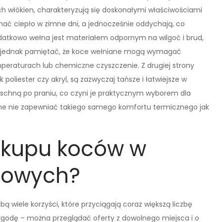
h włókien, charakteryzują się doskonałymi właściwościami
mać ciepło w zimne dni, a jednocześnie oddychają, co
odatkowo wełna jest materiałem odpornym na wilgoć i brud,
to jednak pamiętać, że koce wełniane mogą wymagać
temperaturach lub chemiczne czyszczenie. Z drugiej strony
poliester czy akryl, są zazwyczaj tańsze i łatwiejsze w
o schną po praniu, co czyni je praktycznym wyborem dla
one nie zapewniać takiego samego komfortu termicznego jak
zakupu koców w
etowych?
 wiele korzyści, które przyciągają coraz większą liczbę
wygodę – można przeglądać oferty z dowolnego miejsca i o