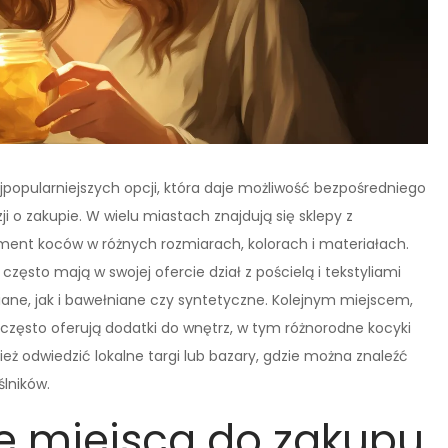
jpopularniejszych opcji, która daje możliwość bezpośredniego
 o zakupie. W wielu miastach znajdują się sklepy z
tyment koców w różnych rozmiarach, kolorach i materiałach.
zęsto mają w swojej ofercie dział z pościelą i tekstyliami
e, jak i bawełniane czy syntetyczne. Kolejnym miejscem,
często oferują dodatki do wnętrz, w tym różnorodne kocyki
ież odwiedzić lokalne targi lub bazary, gdzie można znaleźć
ślników.
ze miejsca do zakupu