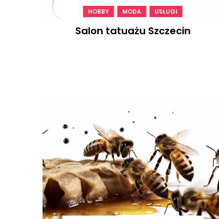
,
,
HOBBY
MODA
USŁUGI
Salon tatuażu Szczecin