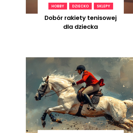
,
,
HOBBY
DZIECKO
SKLEPY
Dobór rakiety tenisowej
dla dziecka