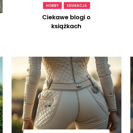
,
HOBBY
EDUKACJA
Ciekawe blogi o
książkach