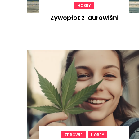
HOBBY
Żywopłot z laurowiśni
,
ZDROWIE
HOBBY