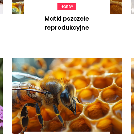
HOBBY
Matki pszczele
reprodukcyjne