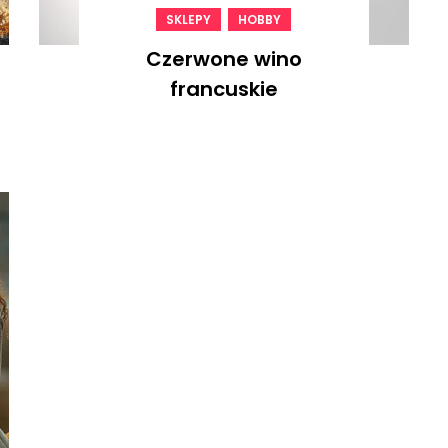
,
SKLEPY
HOBBY
Czerwone wino
francuskie