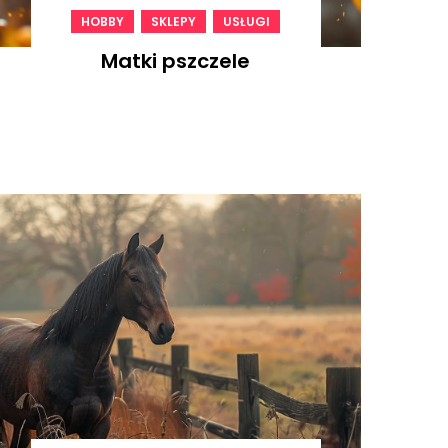
,
,
HOBBY
SKLEPY
USŁUGI
Matki pszczele