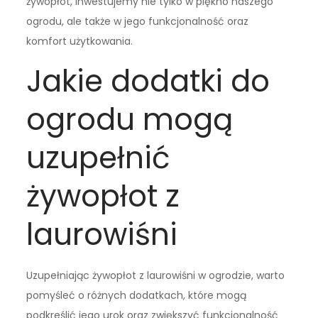
żywopłot, inwestujemy nie tylko w piękno naszego
ogrodu, ale także w jego funkcjonalność oraz
komfort użytkowania.
Jakie dodatki do
ogrodu mogą
uzupełnić
żywopłot z
laurowiśni
Uzupełniając żywopłot z laurowiśni w ogrodzie, warto
pomyśleć o różnych dodatkach, które mogą
podkreślić jego urok oraz zwiększyć funkcjonalność