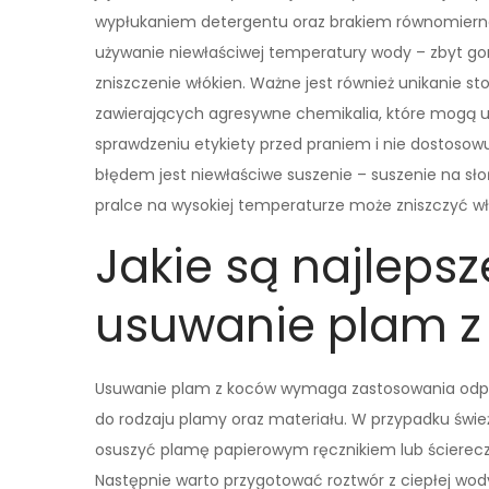
wypłukaniem detergentu oraz brakiem równomiern
używanie niewłaściwej temperatury wody – zbyt g
zniszczenie włókien. Ważne jest również unikanie s
zawierających agresywne chemikalia, które mogą us
sprawdzeniu etykiety przed praniem i nie dostosow
błędem jest niewłaściwe suszenie – suszenie na sł
pralce na wysokiej temperaturze może zniszczyć w
Jakie są najleps
usuwanie plam z
Usuwanie plam z koców wymaga zastosowania odp
do rodzaju plamy oraz materiału. W przypadku śwież
osuszyć plamę papierowym ręcznikiem lub ściereczk
Następnie warto przygotować roztwór z ciepłej wod