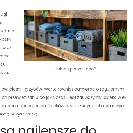
ługi
u i
ikatnie
icerki
ć oraz
enia.
cu,
Jak sie pierze koce?
ylia.
owi pleśni i grzybów. Warto również pamiętać o regularnym
h przewietrzaniu co jakiś czas. Jeśli zauważymy jakiekolwiek
 za pomocą odpowiednich środków czyszczących lub domowych
 sodą oczyszczoną.
 są najlepsze do