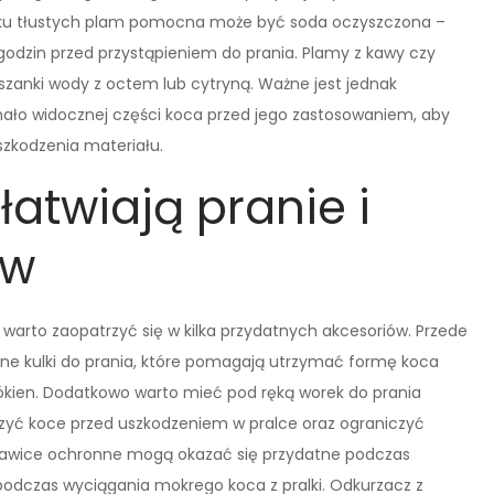
ku tłustych plam pomocna może być soda oczyszczona –
godzin przed przystąpieniem do prania. Plamy z kawy czy
nki wody z octem lub cytryną. Ważne jest jednak
ało widocznej części koca przed jego zastosowaniem, aby
szkodzenia materiału.
łatwiają pranie i
ów
, warto zaopatrzyć się w kilka przydatnych akcesoriów. Przede
alne kulki do prania, które pomagają utrzymać formę koca
łókien. Dodatkowo warto mieć pod ręką worek do prania
czyć koce przed uszkodzeniem w pralce oraz ograniczyć
rękawice ochronne mogą okazać się przydatne podczas
podczas wyciągania mokrego koca z pralki. Odkurzacz z