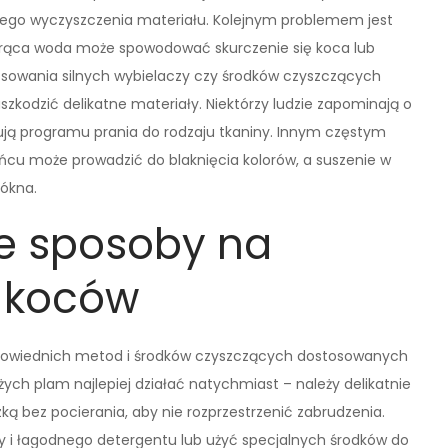
ego wyczyszczenia materiału. Kolejnym problemem jest
orąca woda może spowodować skurczenie się koca lub
tosowania silnych wybielaczy czy środków czyszczących
zkodzić delikatne materiały. Niektórzy ludzie zapominają o
ują programu prania do rodzaju tkaniny. Innym częstym
ońcu może prowadzić do blaknięcia kolorów, a suszenie w
łókna.
ze sposoby na
 koców
owiednich metod i środków czyszczących dostosowanych
ych plam najlepiej działać natychmiast – należy delikatnie
ą bez pocierania, aby nie rozprzestrzenić zabrudzenia.
y i łagodnego detergentu lub użyć specjalnych środków do