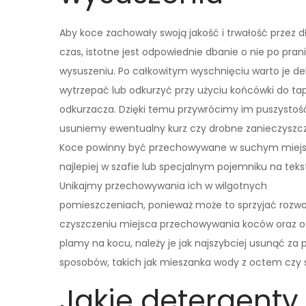
Aby koce zachowały swoją jakość i trwałość przez d
czas, istotne jest odpowiednie dbanie o nie po prani
wysuszeniu. Po całkowitym wyschnięciu warto je del
wytrzepać lub odkurzyć przy użyciu końcówki do tap
odkurzacza. Dzięki temu przywrócimy im puszystoś
usuniemy ewentualny kurz czy drobne zanieczyszcz
Koce powinny być przechowywane w suchym miejs
najlepiej w szafie lub specjalnym pojemniku na tekst
Unikajmy przechowywania ich w wilgotnych
pomieszczeniach, ponieważ może to sprzyjać rozwoj
czyszczeniu miejsca przechowywania koców oraz o ic
plamy na kocu, należy je jak najszybciej usunąć
sposobów, takich jak mieszanka wody z octem czy
Jakie detergenty