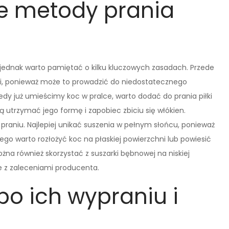
ze metody prania
jednak warto pamiętać o kilku kluczowych zasadach. Przede
ki, ponieważ może to prowadzić do niedostatecznego
edy już umieścimy koc w pralce, warto dodać do prania piłki
ą utrzymać jego formę i zapobiec zbiciu się włókien.
praniu. Najlepiej unikać suszenia w pełnym słońcu, ponieważ
ego warto rozłożyć koc na płaskiej powierzchni lub powiesić
na również skorzystać z suszarki bębnowej na niskiej
ie z zaleceniami producenta.
po ich wypraniu i