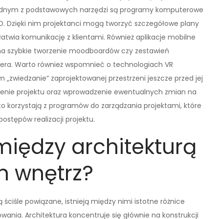
 Jednym z podstawowych narzędzi są programy komputerowe
D. Dzięki nim projektanci mogą tworzyć szczegółowe plany
ułatwia komunikację z klientami. Również aplikacje mobilne
e na szybkie tworzenie moodboardów czy zestawień
tera. Warto również wspomnieć o technologiach VR
m „zwiedzanie” zaprojektowanej przestrzeni jeszcze przed jej
umienie projektu oraz wprowadzenie ewentualnych zmian na
o korzystają z programów do zarządzania projektami, które
stępów realizacji projektu.
między architekturą
m wnętrz?
 ściśle powiązane, istnieją między nimi istotne różnice
wania. Architektura koncentruje się głównie na konstrukcji