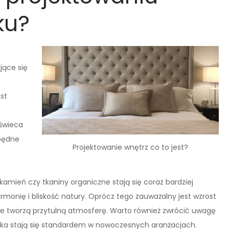
ku?
jące się
st
yświeca
zbędne
Projektowanie wnętrz co to jest?
kamień czy tkaniny organiczne stają się coraz bardziej
monię i bliskość natury. Oprócz tego zauważalny jest wzrost
óre tworzą przytulną atmosferę. Warto również zwrócić uwagę
yka stają się standardem w nowoczesnych aranżacjach.