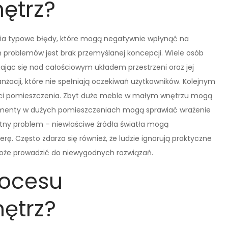
ętrz?
nia typowe błędy, które mogą negatywnie wpłynąć na
h problemów jest brak przemyślanej koncepcji. Wiele osób
ając się nad całościowym układem przestrzeni oraz jej
żacji, które nie spełniają oczekiwań użytkowników. Kolejnym
ości pomieszczenia. Zbyt duże meble w małym wnętrzu mogą
lementy w dużych pomieszczeniach mogą sprawiać wrażenie
stotny problem – niewłaściwe źródła światła mogą
rę. Często zdarza się również, że ludzie ignorują praktyczne
może prowadzić do niewygodnych rozwiązań.
rocesu
ętrz?