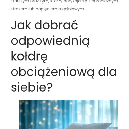
starszym oraz tym, którzy borykają się z chronicznym
stresem lub napięciem mięśniowym.
Jak dobrać
odpowiednią
kołdrę
obciążeniową dla
siebie?