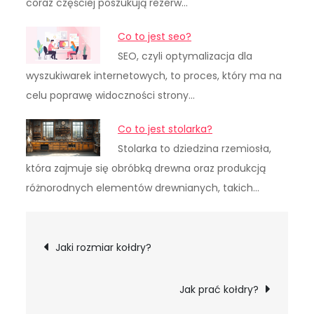
coraz częściej poszukują rezerw…
Co to jest seo?
SEO, czyli optymalizacja dla
wyszukiwarek internetowych, to proces, który ma na
celu poprawę widoczności strony…
Co to jest stolarka?
Stolarka to dziedzina rzemiosła,
która zajmuje się obróbką drewna oraz produkcją
różnorodnych elementów drewnianych, takich…
Nawigacja
Jaki rozmiar kołdry?
wpisu
Jak prać kołdry?