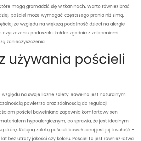
, które mogą gromadzić się w tkaninach. Warto również brać
dziej, pościel może wymagać częstszego prania niż zimą.
ściej ze względu na większą podatność dzieci na alergie
m czyszczeniu poduszek i kołder zgodnie z zaleceniami
zą zanieczyszczenia.
 z używania pościeli
e względu na swoje liczne zalety. Bawełna jest naturalnym
zalnością powietrza oraz zdolnością do regulacji
wościom pościel bawełniana zapewnia komfortowy sen
 materiałem hypoalergicznym, co sprawia, że jest idealnym
 skórę. Kolejną zaletą pościeli bawełnianej jest jej trwałość –
t bez utraty jakości czy koloru. Pościel ta jest również łatwa