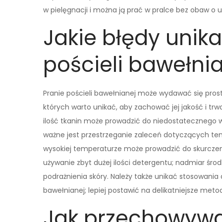
w pielęgnacji i można ją prać w pralce bez obaw o 
Jakie błędy unik
pościeli bawełni
Pranie pościeli bawełnianej może wydawać się pros
których warto unikać, aby zachować jej jakość i trwa
ilość tkanin może prowadzić do niedostatecznego w
ważne jest przestrzeganie zaleceń dotyczących te
wysokiej temperaturze może prowadzić do skurczenia
używanie zbyt dużej ilości detergentu; nadmiar śr
podrażnienia skóry. Należy także unikać stosowania
bawełnianej; lepiej postawić na delikatniejsze meto
Jak przechowywa