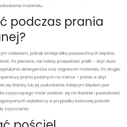
uszkodzenie materiału.
ać podczas prania
anej?
tym zadaniem, jednak istnieje kilka powszechnych błędów,
łość. Po pierwsze, nie należy przepełniać pralki – zbyt duża
ypłukania detergentów oraz zagnieceń materiału. Po drugie,
mperatury prania podanych na metce – pranie w zbyt
 się tkaniny lub jej uszkodzenia. Kolejnym błędem jest
odka czyszczącego może osadzać się na tkaninie i powodować
 agresywnych wybielaczy w przypadku kolorowej pościeli
dy czyszczenia.
ć pościel