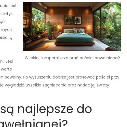
aniu jest
stetyki.
jąć
emnych
esić ją
W jakiej temperaturze prać pościel bawełnianą?
i. Jeśli
 warto
en bawełny. Po wysuszeniu dobrze jest prasować pościel przy
e wygładzić wszelkie zagniecenia oraz nadać jej świeży
 są najlepsze do
bawełnianej?