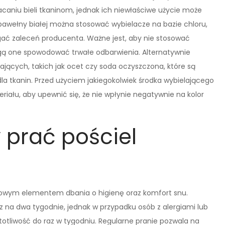
aniu bieli tkaninom, jednak ich niewłaściwe użycie może
bawełny białej można stosować wybielacze na bazie chloru,
gać zaleceń producenta. Ważne jest, aby nie stosować
gą one spowodować trwałe odbarwienia. Alternatywnie
jących, takich jak ocet czy soda oczyszczona, które są
 dla tkanin. Przed użyciem jakiegokolwiek środka wybielającego
ału, aby upewnić się, że nie wpłynie negatywnie na kolor
 prać pościel
uczowym elementem dbania o higienę oraz komfort snu.
az na dwa tygodnie, jednak w przypadku osób z alergiami lub
otliwość do raz w tygodniu. Regularne pranie pozwala na