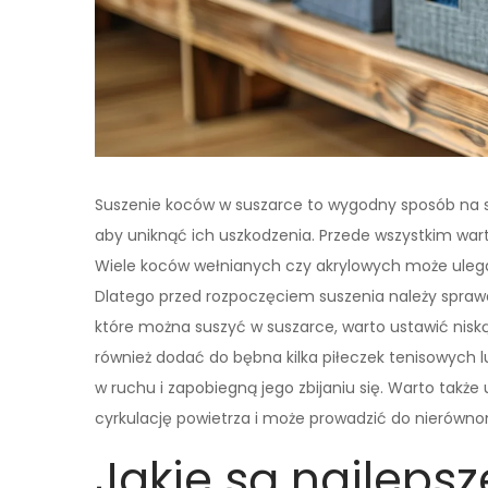
Suszenie koców w suszarce to wygodny sposób na s
aby uniknąć ich uszkodzenia. Przede wszystkim war
Wiele koców wełnianych czy akrylowych może ulega
Dlatego przed rozpoczęciem suszenia należy spraw
które można suszyć w suszarce, warto ustawić niską
również dodać do bębna kilka piłeczek tenisowych 
w ruchu i zapobiegną jego zbijaniu się. Warto takż
cyrkulację powietrza i może prowadzić do nierówn
Jakie są najleps