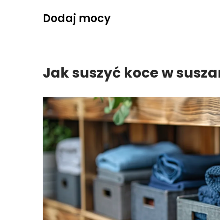
Skip
Dodaj mocy
to
content
Jak suszyć koce w susza