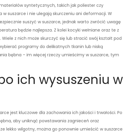
ateriałów syntetycznych, takich jak poliester czy
 w suszarce i nie ulegają skurczeniu ani deformacji. W
zpiecznie suszyć w suszarce, jednak warto zwrócić uwagę
ratura będzie najlepsza. Z kolei kocyki wełniane oraz te z
Wiele z nich może skurczyć się lub stracić swój kształt pod
wybierać programy do delikatnych tkanin lub niską
wania bębna – im więcej rzeczy umieścimy w suszarce, tym
po ich wysuszeniu w
ce jest kluczowe dla zachowania ich jakości i trwałości. Po
bębna, aby uniknąć powstawania zagnieceń oraz
zcze lekko wilgotny, można go ponownie umieścić w suszarce