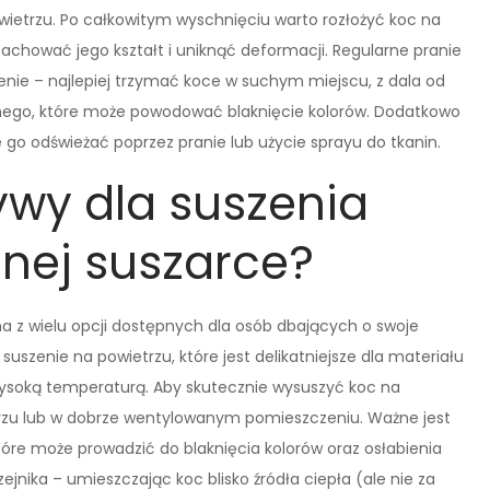
wietrzu. Po całkowitym wyschnięciu warto rozłożyć koc na
 zachować jego kształt i uniknąć deformacji. Regularne pranie
nie – najlepiej trzymać koce w suchym miejscu, z dala od
cznego, które może powodować blaknięcie kolorów. Dodatkowo
 go odświeżać poprzez pranie lub użycie sprayu do tkanin.
ywy dla suszenia
nej suszarce?
na z wielu opcji dostępnych dla osób dbających o swoje
szenie na powietrzu, które jest delikatniejsze dla materiału
wysoką temperaturą. Aby skutecznie wysuszyć koc na
etrzu lub w dobrze wentylowanym pomieszczeniu. Ważne jest
óre może prowadzić do blaknięcia kolorów oraz osłabienia
ejnika – umieszczając koc blisko źródła ciepła (ale nie za