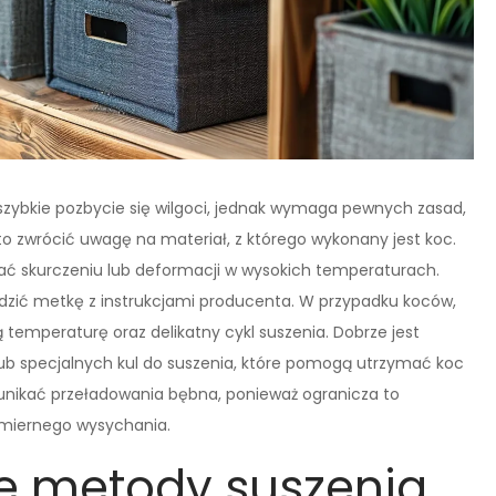
zybkie pozbycie się wilgoci, jednak wymaga pewnych zasad,
to zwrócić uwagę na materiał, z którego wykonany jest koc.
ć skurczeniu lub deformacji w wysokich temperaturach.
dzić metkę z instrukcjami producenta. W przypadku koców,
 temperaturę oraz delikatny cykl suszenia. Dobrze jest
lub specjalnych kul do suszenia, które pomogą utrzymać koc
e unikać przeładowania bębna, ponieważ ogranicza to
omiernego wysychania.
ze metody suszenia