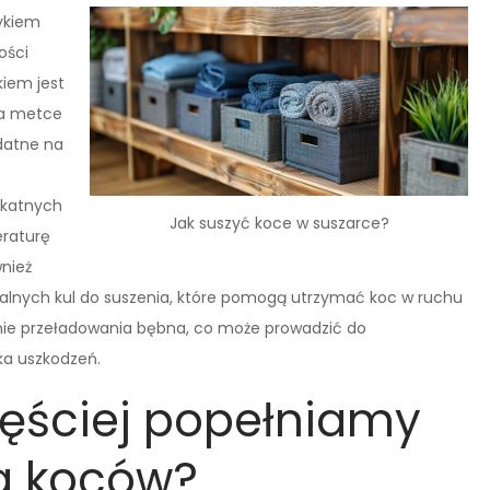
ykiem
ości
iem jest
na metce
datne na
ikatnych
Jak suszyć koce w suszarce?
eraturę
wnież
jalnych kul do suszenia, które pomogą utrzymać koc w ruchu
kanie przeładowania bębna, co może prowadzić do
ka uszkodzeń.
zęściej popełniamy
a koców?