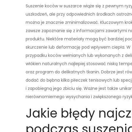
Suszenie koców w suszarce wiąże się z pewnym ryz
uszkodzeń, ale przy odpowiednich środkach ostrożn
można je znacznie zminimalizować. Kluczowym krok
zawsze zapoznanie się z informacjami zawartymi 
produktu. Niektóre materiały mogą być bardziej po
skurczenie lub deformację pod wpływem ciepła. W
przypadku koców wełnianych lub wykonanych z del
włókien naturalnych najlepiej stosować niską temp
oraz program do delikatnych tkanin. Dobrze jest ró
dodać do bębna kilka piłeczek tenisowych lub spec
i zapobiegną jego zbiciu się. Ważne jest także uni
nierównomiernego wysychania i zwiększonego ryzy
Jakie błędy najc
podczas suszeni