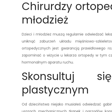
Chirurdzy ortoped
młodzież
Dzieci i młodzież muszą regularnie odwiedzać leka
uniknąć zaburzeń układu mięśniowo-szkieleto
ortopedycznych jest gwarancją prawidłowego roz
zapominać o wizycie u lekarza ortopedy w tym cza
hormonalnym aparatu ruchu.
Skonsultuj s
plastycznym
Od dzieciństwa niejako musiałeś odwiedzać gabin
urazach mechanicznych tkanek i narządów konsu