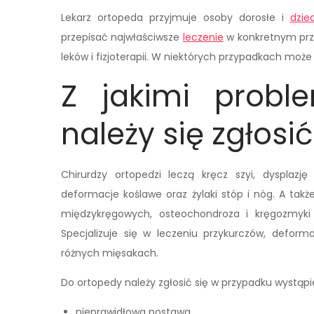
Lekarz ortopeda przyjmuje osoby dorosłe i
dziec
przepisać najwłaściwsze
leczenie
w konkretnym prz
leków i fizjoterapii. W niektórych przypadkach moż
Z jakimi probl
należy się zgłosi
Chirurdzy ortopedzi leczą kręcz szyi, dysplazj
deformacje koślawe oraz żylaki stóp i nóg. A tak
międzykręgowych, osteochondroza i kręgozmyki s
Specjalizuje się w leczeniu przykurczów, deforma
różnych mięsakach.
Do ortopedy należy zgłosić się w przypadku wystąp
nieprawidłowa postawa