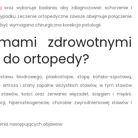
i
oraz wykonuje badania, aby zdiagnozować schorzenie i
ypadku. Leczenie ortopedyczne zawsze obejmuje połączenie
e być wymagana chirurgiczna korekcja patologii.
emami zdrowotnymi
ć do ortopedy?
ę stawu biodrowego, płaskostopie, stopę końsko-szpotawą,
że artroza i stany zapalne wszystkich stawów, w tym stawów
tawów, kości oraz zerwania więzadeł, ścięgien i mięśni.
cji, hiperosteogenezie, chorobie zwyrodnieniowej stawów i
ienia następujących objawów: