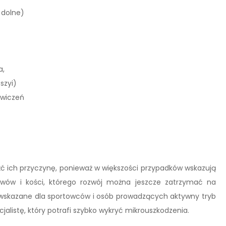
 dolne)
a,
szyi)
ćwiczeń
leźć ich przyczynę, ponieważ w większości przypadków wskazują
awów i kości, którego rozwój można jeszcze zatrzymać na
 wskazane dla sportowców i osób prowadzących aktywny tryb
alistę, który potrafi szybko wykryć mikrouszkodzenia.