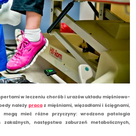
spertami w leczeniu chorób i urazów układu mięśniowo-
opedy należy
praca
z mięśniami, więzadłami i ścięgnami,
u mogą mieć różne przyczyny: wrodzona patologia
h zakaźnych, następstwa zaburzeń metabolicznych,