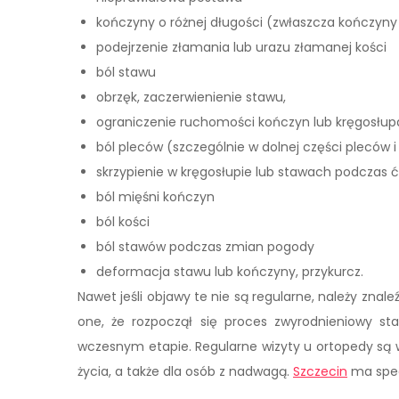
kończyny o różnej długości (zwłaszcza kończyny
podejrzenie złamania lub urazu złamanej kości
ból stawu
obrzęk, zaczerwienienie stawu,
ograniczenie ruchomości kończyn lub kręgosłup
ból pleców (szczególnie w dolnej części pleców i 
skrzypienie w kręgosłupie lub stawach podczas 
ból mięśni kończyn
ból kości
ból stawów podczas zmian pogody
deformacja stawu lub kończyny, przykurcz.
Nawet jeśli objawy te nie są regularne, należy zna
one, że rozpoczął się proces zwyrodnieniowy st
wczesnym etapie. Regularne wizyty u ortopedy są
życia, a także dla osób z nadwagą.
Szczecin
ma specj