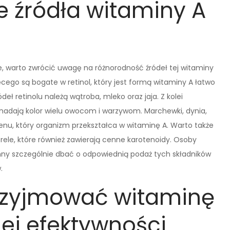
e źródła witaminy A
, warto zwrócić uwagę na różnorodność źródeł tej witaminy
cego są bogate w retinol, który jest formą witaminy A łatwo
eł retinolu należą wątroba, mleko oraz jaja. Z kolei
 nadają kolor wielu owocom i warzywom. Marchewki, dynia,
enu, który organizm przekształca w witaminę A. Warto także
ele, które również zawierają cenne karotenoidy. Osoby
nny szczególnie dbać o odpowiednią podaż tych składników
.
przyjmować witaminę
ej efektywności