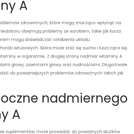
ny A
problemów zdrowotnych, które mogą znacząco wpłynąć na
niedoboru obejmują problemy ze wzrokiem, takie jak kurza
borem mogą doświadczać osłabienia układu
chorób wirusowych. Skóra może stać się sucha i łuszcząca się,
 witaminy w organizmie. Z drugiej strony nadmiar witaminy A
ólami głowy, zawrotami głowy oraz nudnościami. Długotrwałe
dzić do poważniejszych problemów zdrowotnych takich jak
uboczne nadmiernego
ny A
rmie suplementów, może prowadzić do poważnych skutków