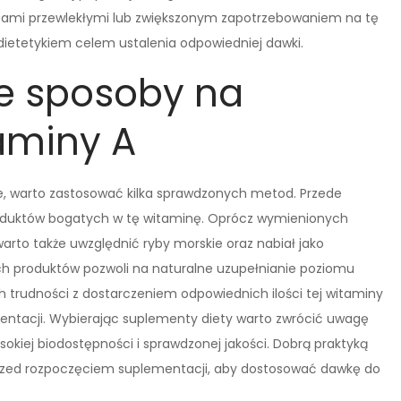
bami przewlekłymi lub zwiększonym zapotrzebowaniem na tę
dietetykiem celem ustalenia odpowiedniej dawki.
ze sposoby na
aminy A
e, warto zastosować kilka sprawdzonych metod. Przede
roduktów bogatych w tę witaminę. Oprócz wymienionych
warto także uwzględnić ryby morskie oraz nabiał jako
ych produktów pozwoli na naturalne uzupełnianie poziomu
 trudności z dostarczeniem odpowiednich ilości tej witaminy
mentacji. Wybierając suplementy diety warto zwrócić uwagę
ysokiej biodostępności i sprawdzonej jakości. Dobrą praktyką
 przed rozpoczęciem suplementacji, aby dostosować dawkę do