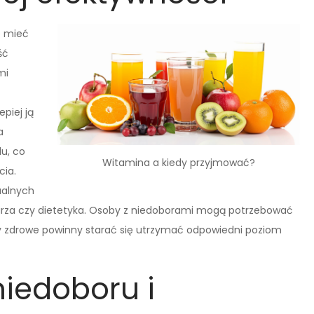
e mieć
ść
mi
piej ją
a
u, co
Witamina a kiedy przyjmować?
cia.
ualnych
arza czy dietetyka. Osoby z niedoborami mogą potrzebować
by zdrowe powinny starać się utrzymać odpowiedni poziom
niedoboru i