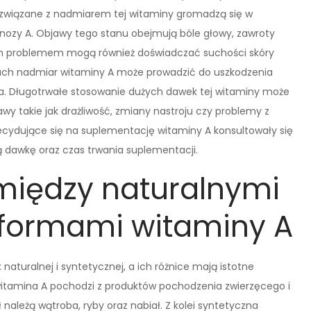
 związane z nadmiarem tej witaminy gromadzą się w
nozy A. Objawy tego stanu obejmują bóle głowy, zawroty
ym problemem mogą również doświadczać suchości skóry
dkach nadmiar witaminy A może prowadzić do uszkodzenia
a. Długotrwałe stosowanie dużych dawek tej witaminy może
y takie jak drażliwość, zmiany nastroju czy problemy z
decydujące się na suplementację witaminy A konsultowały się
ą dawkę oraz czas trwania suplementacji.
 między naturalnymi
 formami witaminy A
turalnej i syntetycznej, a ich różnice mają istotne
 witamina A pochodzi z produktów pochodzenia zwierzęcego i
ł należą wątroba, ryby oraz nabiał. Z kolei syntetyczna