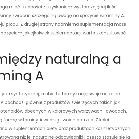
ogą mieć trudności z uzyskaniem wystarczającej ilości
 powinny zwracać szczególną uwagę na spożycie witaminy A,
oju płodu. Z drugiej strony nadmierna suplementacja może
poczęciem jakiejkolwiek suplementacji warto skonsultować
 między naturalną a
aminą A
jak i syntetycznej, a obie te formy mają swoje unikalne
 A pochodzi głównie z produktów zwierzęcych takich jak
 karotenoidów obecnych w kolorowych warzywach i owocach.
ą formę witaminy A według swoich potrzeb. Z kolei
owana w suplementach diety oraz produktach kosmetycznych.
owana niż jej naturalne odpowiedniki i często stosuje się ją