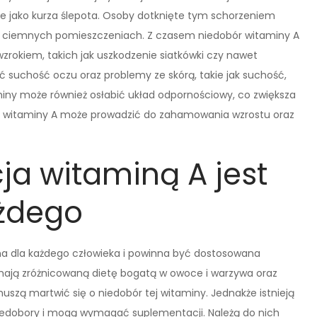
ne jako kurza ślepota. Osoby dotknięte tym schorzeniem
w ciemnych pomieszczeniach. Z czasem niedobór witaminy A
rokiem, takich jak uszkodzenie siatkówki czy nawet
 suchość oczu oraz problemy ze skórą, takie jak suchość,
aminy może również osłabić układ odpornościowy, co zwiększa
obór witaminy A może prowadzić do zahamowania wzrostu oraz
a witaminą A jest
ażdego
na dla każdego człowieka i powinna być dostosowana
 mają zróżnicowaną dietę bogatą w owoce i warzywa oraz
szą martwić się o niedobór tej witaminy. Jednakże istnieją
niedobory i mogą wymagać suplementacji. Należą do nich