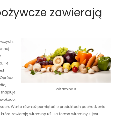
pożywcze zawierają
wczych,
ennej
e
a. Te
est
 Oprócz
dła,
Witamina K
 znajduje
 awokado,
rzywach. Warto również pamiętać o produktach pochodzenia
e, które zawierają witaminę K2. Ta forma witaminy K jest