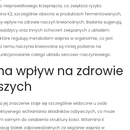
 nieprawidłowego krzepnięcia, co zwiększa ryzyko
ina K2, szczególnie obecna w produktach fermentowanych,
stny wpływ na zdrowie naczyń krwionośnych. Badania sugerują,
miażdżycy oraz innych schorzeń związanych z układem
, które regulują metabolizm wapnia w organizmie, co jest
ęki temu naczynia krwionośne są mniej podatne na
e funkcjonowanie całego układu sercowo-naczyniowego.
ma wpływ na zdrowie
rszych
a jej znaczenie staje się szczególnie widoczne u osób
efektywnego wchłaniania składników odżywczych, co może
m samym do osłabienia struktury kości. Witamina K
ację białek odpowiedzialnych za wiązanie wapnia w