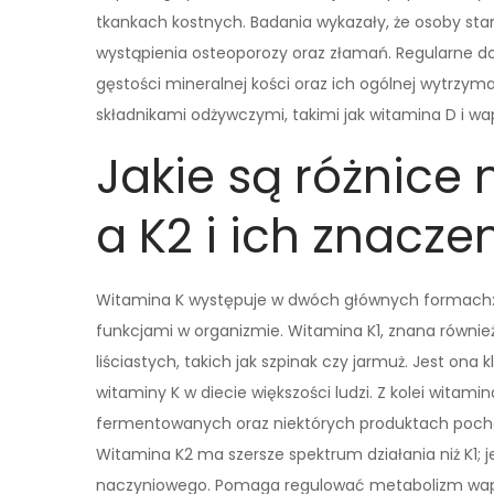
tkankach kostnych. Badania wykazały, że osoby st
wystąpienia osteoporozy oraz złamań. Regularne do
gęstości mineralnej kości oraz ich ogólnej wytrzyma
składnikami odżywczymi, takimi jak witamina D i wa
Jakie są różnice
a K2 i ich znacze
Witamina K występuje w dwóch głównych formach: K1 
funkcjami w organizmie. Witamina K1, znana również
liściastych, takich jak szpinak czy jarmuż. Jest ona
witaminy K w diecie większości ludzi. Z kolei witam
fermentowanych oraz niektórych produktach pochodz
Witamina K2 ma szersze spektrum działania niż K1; 
naczyniowego. Pomaga regulować metabolizm wapni