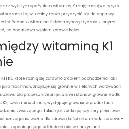
arsze z wyższym spożyciem witaminy K mają mniejsze ryzyko
starczanie tej witaminy może przyczynić się do poprawy
łości. Ponadto witamina K działa synergistycznie z innymi
pń, co dodatkowo wspiera zdrowie kości.
 między witaminą K1
nie
i K2, które różnią się zarówno źródłem pochodzenia, jak i
 jako filochinon, znajduje się głównie w zielonych warzywach
 kluczowa dla procesu krzepnięcia krwi i stanowi główne źródło
ina K2, czyli menachinon, występuje głównie w produktach
enia zwierzęcego, takich jak żółtka jaj czy sery pleśniowe.
jest szczególnie ważna dla zdrowia kości oraz układu sercowo-
a i zapobiega jego odkładaniu się w naczyniach