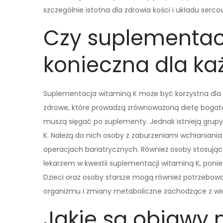
szczególnie istotna dla zdrowia kości i układu ser
Czy suplementacj
konieczna dla k
Suplementacja witaminą K może być korzystna dla n
zdrowe, które prowadzą zrównoważoną dietę bogatą w
muszą sięgać po suplementy. Jednak istnieją grup
K. Należą do nich osoby z zaburzeniami wchłaniania 
operacjach bariatrycznych. Również osoby stosując
lekarzem w kwestii suplementacji witaminą K, poni
Dzieci oraz osoby starsze mogą również potrzebować
organizmu i zmiany metaboliczne zachodzące z wi
Jakie są objawy 