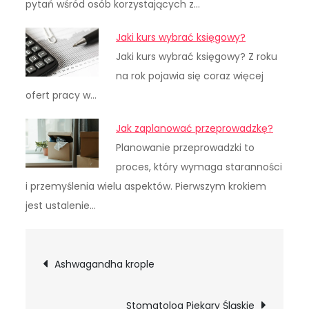
pytań wśród osób korzystających z…
Jaki kurs wybrać księgowy?
Jaki kurs wybrać księgowy? Z roku
na rok pojawia się coraz więcej
ofert pracy w…
Jak zaplanować przeprowadzkę?
Planowanie przeprowadzki to
proces, który wymaga staranności
i przemyślenia wielu aspektów. Pierwszym krokiem
jest ustalenie…
Nawigacja
Ashwagandha krople
wpisu
Stomatolog Piekary Śląskie