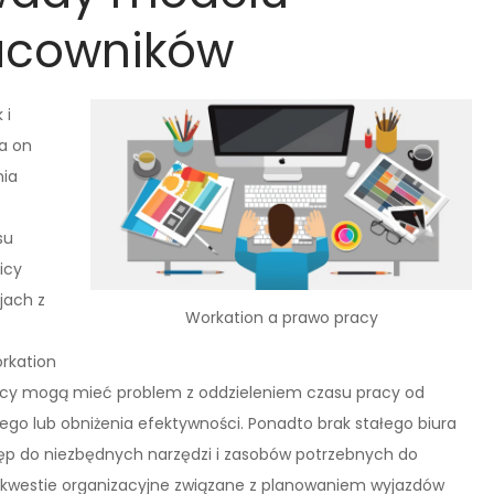
racowników
 i
ia on
nia
su
icy
jach z
Workation a prawo pracy
orkation
icy mogą mieć problem z oddzieleniem czasu pracy od
go lub obniżenia efektywności. Ponadto brak stałego biura
ęp do niezbędnych narzędzi i zasobów potrzebnych do
 kwestie organizacyjne związane z planowaniem wyjazdów