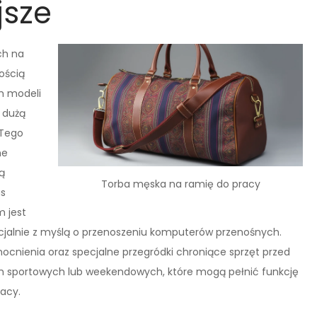
jsze
ch na
nością
h modeli
ę dużą
 Tego
ne
ą
Torba męska na ramię do pracy
as
 jest
ecjalnie z myślą o przenoszeniu komputerów przenośnych.
cnienia oraz specjalne przegródki chroniące sprzęt przed
h sportowych lub weekendowych, które mogą pełnić funkcję
acy.