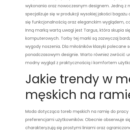
wykonania oraz nowoczesnym designem. Jedną z na
specjalizuje się w produkcji wysokiej jakości bagaż
się funkcjonalnością oraz eleganckim wyglądem, co
Inną marką wartą uwagi jest Targus, która skupia s
komputerowych. Torby tej marki są zazwyczaj bard
wygody noszenia. Dla miłośników klasyki polecane są
ponadczasowym designie. Warto również zwrócić uwa
modny wygląd z praktycznością i komfortem użytk
Jakie trendy w m
męskich na rami
Moda dotycząca toreb męskich na ramię do pracy e
preferencjami użytkowników. Obecnie obserwuje si
charakteryzują się prostymi liniami oraz ograniczoną