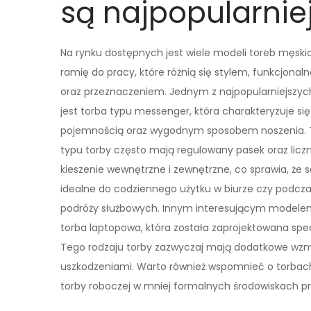
są najpopularnie
Na rynku dostępnych jest wiele modeli toreb męski
ramię do pracy, które różnią się stylem, funkcjonal
oraz przeznaczeniem. Jednym z najpopularniejszyc
jest torba typu messenger, która charakteryzuje si
pojemnością oraz wygodnym sposobem noszenia.
typu torby często mają regulowany pasek oraz licz
kieszenie wewnętrzne i zewnętrzne, co sprawia, że s
idealne do codziennego użytku w biurze czy podcz
podróży służbowych. Innym interesującym modelem
torba laptopowa, która została zaprojektowana sp
Tego rodzaju torby zazwyczaj mają dodatkowe wzmo
uszkodzeniami. Warto również wspomnieć o torbac
torby roboczej w mniej formalnych środowiskach pr