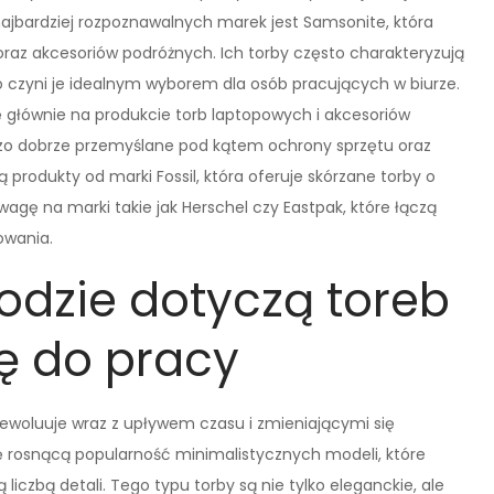
jbardziej rozpoznawalnych marek jest Samsonite, która
u oraz akcesoriów podróżnych. Ich torby często charakteryzują
 czyni je idealnym wyborem dla osób pracujących w biurze.
ię głównie na produkcie torb laptopowych i akcesoriów
zo dobrze przemyślane pod kątem ochrony sprzętu oraz
 produkty od marki Fossil, która oferuje skórzane torby o
gę na marki takie jak Herschel czy Eastpak, które łączą
owania.
odzie dotyczą toreb
ę do pracy
woluuje wraz z upływem czasu i zmieniającymi się
ę rosnącą popularność minimalistycznych modeli, które
 liczbą detali. Tego typu torby są nie tylko eleganckie, ale