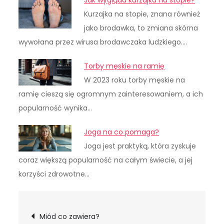
Jak wygląda kurzajka na stopie?
Kurzajka na stopie, znana również
jako brodawka, to zmiana skórna
wywołana przez wirusa brodawczaka ludzkiego.…
Torby męskie na ramię
W 2023 roku torby męskie na
ramię cieszą się ogromnym zainteresowaniem, a ich
popularność wynika…
Joga na co pomaga?
Joga jest praktyką, która zyskuje
coraz większą popularność na całym świecie, a jej
korzyści zdrowotne…
Nawigacja
Miód co zawiera?