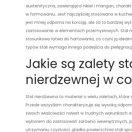
austenityczna, zawierająca nikiel i mangan, charak
w formowaniu. Jest najczęściej stosowana w kuchenn
jest mniej odporna na korozję, ale za to bardziej w
zastosowanie w elementach przemysłowych. Stal m
stosunkowo łatwa do hartowania, co czyni ją idealn
typów stali wymaga innego podejścia do pielęgnacji
Jakie są zalety s
nierdzewnej w c
Stal nierdzewna to materiał o wielu zaletach, które
Przede wszystkim charakteryzuje się wysoką odpornoś
swoich właściwości nawet w trudnych warunkach at
wyborem do zastosowań zarówno wewnętrznych, jak i
utrzymaniu czystości; gładka powierzchnia stali spra