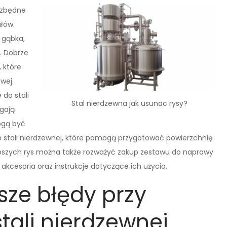
iezbędne
ałów.
 gąbka,
. Dobrze
, które
wej.
do stali
Stal nierdzewna jak usunac rysy?
agają
ogą być
o stali nierdzewnej, które pomogą przygotować powierzchnię
bszych rys można także rozważyć zakup zestawu do naprawy
 akcesoria oraz instrukcje dotyczące ich użycia.
sze błędy przy
tali nierdzewnej