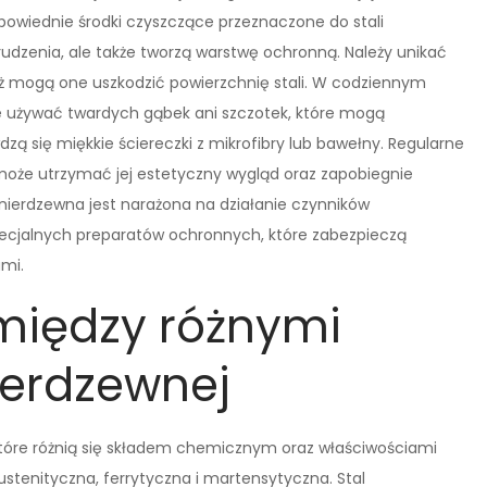
owiednie środki czyszczące przeznaczone do stali
brudzenia, ale także tworzą warstwę ochronną. Należy unikać
ż mogą one uszkodzić powierzchnię stali. W codziennym
e używać twardych gąbek ani szczotek, które mogą
ą się miękkie ściereczki z mikrofibry lub bawełny. Regularne
może utrzymać jej estetyczny wygląd oraz zapobiegnie
l nierdzewna jest narażona na działanie czynników
ecjalnych preparatów ochronnych, które zabezpieczą
ami.
 między różnymi
ierdzewnej
tóre różnią się składem chemicznym oraz właściwościami
ustenityczna, ferrytyczna i martensytyczna. Stal