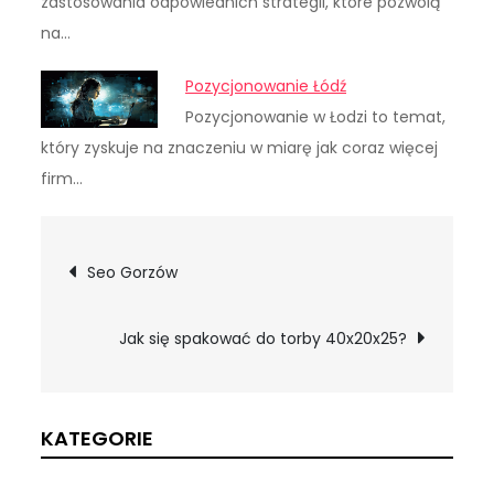
zastosowania odpowiednich strategii, które pozwolą
na…
Pozycjonowanie Łódź
Pozycjonowanie w Łodzi to temat,
który zyskuje na znaczeniu w miarę jak coraz więcej
firm…
Nawigacja
Seo Gorzów
wpisu
Jak się spakować do torby 40x20x25?
KATEGORIE