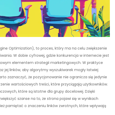
ine Optimization), to proces, który ma na celu zwiększenie
wania. W dobie cyfrowej, gdzie konkurencja w internecie jest
czowym elementem strategii marketingowych. W praktyce
raz jej linków, aby algorytmy wyszukiwarek mogły łatwiej
arto zaznaczyć, że pozycjonowanie nie ogranicza się jedynie
zenie wartościowych treści, które przyciągają użytkowników.
zowych, które są istotne dla grupy docelowej. Dzięki
ększyć szanse na to, że strona pojawi się w wynikach
ież pamiętać o znaczeniu linków zwrotnych, które wpływają