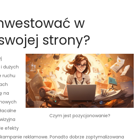
inwestować w
wojej strony?
j
 i dużych
e ruchu
kach
ię na
e nowych
płacalne
Czym jest pozycjonowanie?
ewizyjna
łe efekty
a kampanie reklamowe. Ponadto dobrze zoptymalizowana