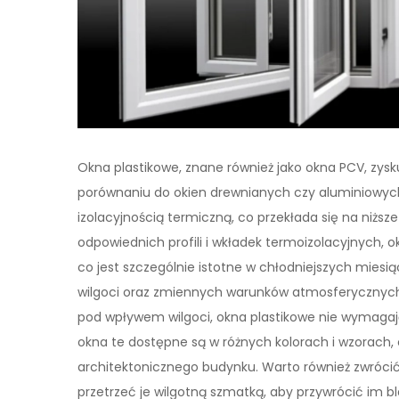
Okna plastikowe, znane również jako okna PCV, zysk
porównaniu do okien drewnianych czy aluminiowych
izolacyjnością termiczną, co przekłada się na niżs
odpowiednich profili i wkładek termoizolacyjnych,
co jest szczególnie istotne w chłodniejszych miesi
wilgoci oraz zmiennych warunków atmosferycznych.
pod wpływem wilgoci, okna plastikowe nie wymagają 
okna te dostępne są w różnych kolorach i wzorach,
architektonicznego budynku. Warto również zwróci
przetrzeć je wilgotną szmatką, aby przywrócić im bl