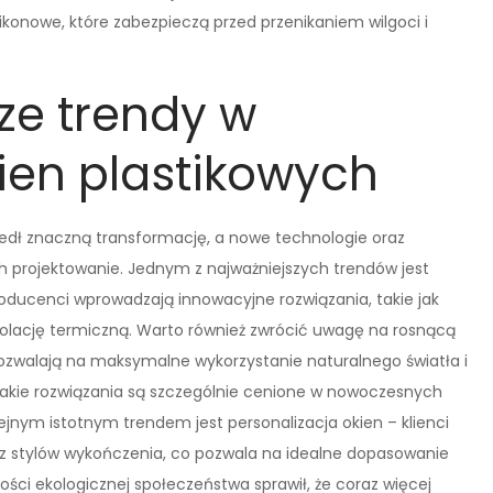
ikonowe, które zabezpieczą przed przenikaniem wilgoci i
ze trendy w
ien plastikowych
zedł znaczną transformację, a nowe technologie oraz
ch projektowanie. Jednym z najważniejszych trendów jest
roducenci wprowadzają innowacyjne rozwiązania, takie jak
zolację termiczną. Warto również zwrócić uwagę na rosnącą
pozwalają na maksymalne wykorzystanie naturalnego światła i
 Takie rozwiązania są szczególnie cenione w nowoczesnych
nym istotnym trendem jest personalizacja okien – klienci
az stylów wykończenia, co pozwala na idealne dopasowanie
ści ekologicznej społeczeństwa sprawił, że coraz więcej