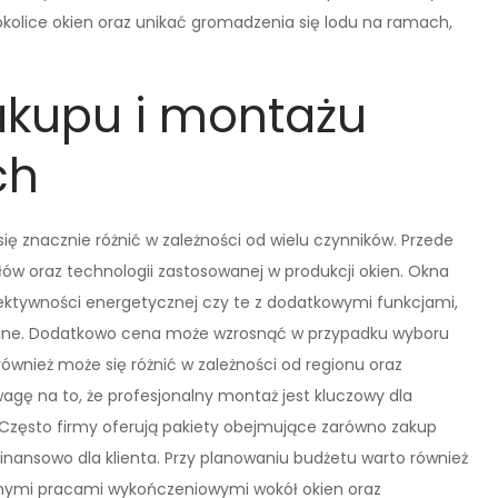
okolice okien oraz unikać gromadzenia się lodu na ramach,
zakupu i montażu
ch
ę znacznie różnić w zależności od wielu czynników. Przede
łów oraz technologii zastosowanej w produkcji okien. Okna
ektywności energetycznej czy te z dodatkowymi funkcjami,
elne. Dodatkowo cena może wzrosnąć w przypadku wyboru
ównież może się różnić w zależności od regionu oraz
gę na to, że profesjonalny montaż jest kluczowy dla
. Często firmy oferują pakiety obejmujące zarówno zakup
 finansowo dla klienta. Przy planowaniu budżetu warto również
nymi pracami wykończeniowymi wokół okien oraz