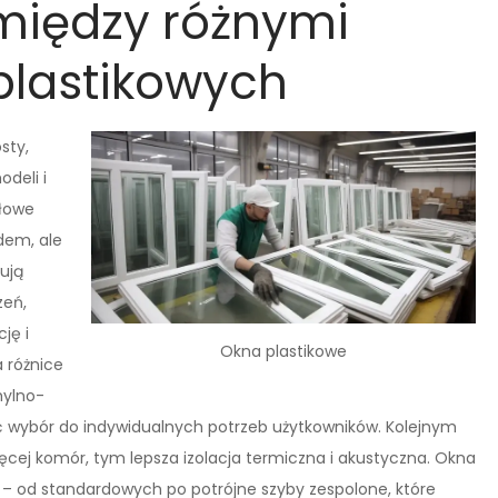
 między różnymi
plastikowych
sty,
deli i
dłowe
ądem, ale
ują
zeń,
ję i
Okna plastikowe
 różnice
hylno-
 wybór do indywidualnych potrzeb użytkowników. Kolejnym
ęcej komór, tym lepsza izolacja termiczna i akustyczna. Okna
– od standardowych po potrójne szyby zespolone, które