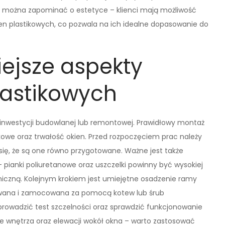
ie można zapominać o estetyce – klienci mają możliwość
ien plastikowych, co pozwala na ich idealne dopasowanie do
iejsze aspekty
lastikowych
 inwestycji budowlanej lub remontowej. Prawidłowy montaż
owe oraz trwałość okien. Przed rozpoczęciem prac należy
ię, że są one równo przygotowane. Ważne jest także
ianki poliuretanowe oraz uszczelki powinny być wysokiej
rmiczną. Kolejnym krokiem jest umiejętne osadzenie ramy
wana i zamocowana za pomocą kotew lub śrub
owadzić test szczelności oraz sprawdzić funkcjonowanie
e wnętrza oraz elewacji wokół okna – warto zastosować