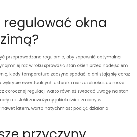
y regulować okna
 zimą?
być przeprowadzana regularnie, aby zapewnić optymalną
zynajmniej raz w roku sprawdzić stan okien przed nadejściem
sienią, kiedy temperatura zaczyna spadać, a dni stają się coraz
e wykrycie ewentualnych usterek i nieszczelności, co może
z corocznej regulacji warto również zwracać uwagę na stan
ły rok. Jeśli zauważymy jakiekolwiek zmiany w
w nawet latem, warto natychmiast podjąć działania
tsze przyczyny