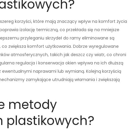
lastikowych?
 szereg korzyści, które mają znaczący wpływ na komfort życia
poprawia izolację termiczną, co przekłada się na mniejsze
ki lepszemu przyleganiu skrzydeł do ramy eliminowane są
, co zwiększa komfort użytkowania. Dobrze wyregulowane
nków atmosferycznych, takich jak deszcz czy wiatr, co chroni
gularna regulacja i konserwacja okien wpływa na ich dłuższą
z ewentualnymi naprawami lub wymianą. Kolejną korzyścią
mechanizmy zamykające utrudniają włamania i zwiększają
ze metody
n plastikowych?