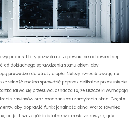
zowy proces, który pozwala na zapewnienie odpowiedniej
ąć od dokładnego sprawdzenia stanu okien, aby
ogą prowadzić do utraty ciepła. Należy zwrócić uwagę na
h szczelność można sprawdzić poprzez delikatne przesunięcie
kartka łatwo się przesuwa, oznacza to, że uszczelki wymagają
awdzenie zawiasów oraz mechanizmu zamykania okna. Często
menty, aby poprawić funkcjonalność okna. Warto również
y, co jest szczególnie istotne w okresie zimowym, gdy