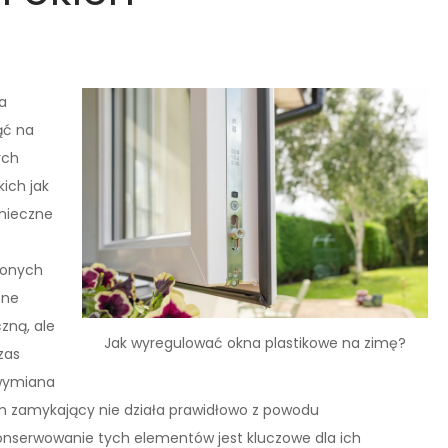
a
ąć na
ych
ich jak
onieczne
zonych
one
czną, ale
Jak wyregulować okna plastikowe na zimę?
zas
 wymiana
m zamykający nie działa prawidłowo z powodu
onserwowanie tych elementów jest kluczowe dla ich