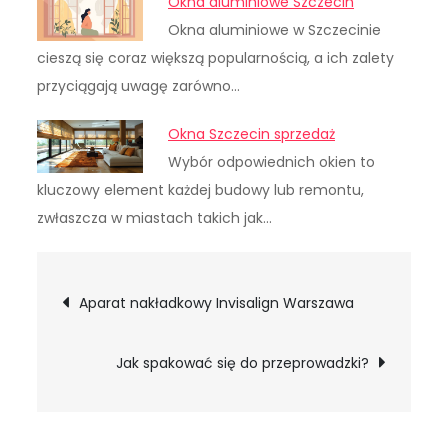
Okna aluminiowe Szczecin
Okna aluminiowe w Szczecinie
cieszą się coraz większą popularnością, a ich zalety
przyciągają uwagę zarówno…
Okna Szczecin sprzedaż
Wybór odpowiednich okien to
kluczowy element każdej budowy lub remontu,
zwłaszcza w miastach takich jak…
Nawigacja
Aparat nakładkowy Invisalign Warszawa
wpisu
Jak spakować się do przeprowadzki?