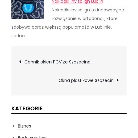
Nakładki Invisalign Lublin
Nakładki Invisalign to innowacyjne
rozwiązanie w ortodoncji, które
zdobywa coraz większą popularność w Lublinie.
Jedną…
Nawigacja
Cennik okien PCV ze Szczecina
wpisu
Okna plastikowe Szczecin
KATEGORIE
Biznes
Budownictwo