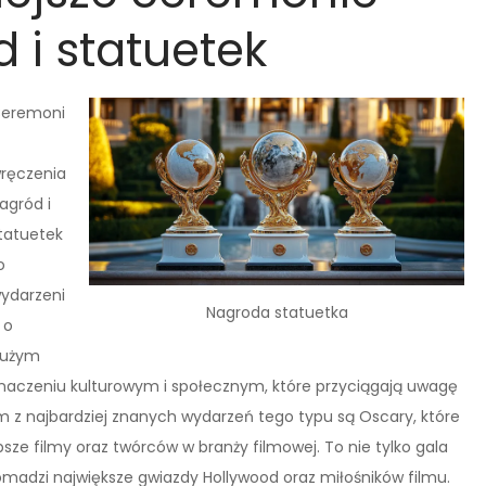
 i statuetek
eremoni
ręczenia
agród i
tatuetek
o
ydarzeni
Nagroda statuetka
 o
użym
naczeniu kulturowym i społecznym, które przyciągają uwagę
 z najbardziej znanych wydarzeń tego typu są Oscary, które
psze filmy oraz twórców w branży filmowej. To nie tylko gala
romadzi największe gwiazdy Hollywood oraz miłośników filmu.