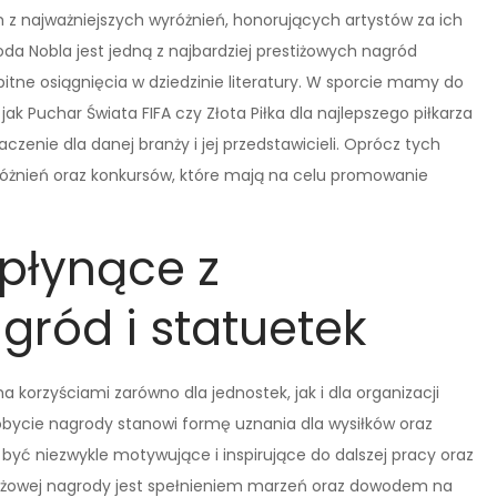
 najważniejszych wyróżnień, honorujących artystów za ich
oda Nobla jest jedną z najbardziej prestiżowych nagród
itne osiągnięcia w dziedzinie literatury. W sporcie mamy do
ak Puchar Świata FIFA czy Złota Piłka dla najlepszego piłkarza
czenie dla danej branży i jej przedstawicieli. Oprócz tych
yróżnień oraz konkursów, które mają na celu promowanie
 płynące z
ród i statuetek
 korzyściami zarówno dla jednostek, jak i dla organizacji
obycie nagrody stanowi formę uznania dla wysiłków oraz
być niezwykle motywujące i inspirujące do dalszej pracy oraz
estiżowej nagrody jest spełnieniem marzeń oraz dowodem na