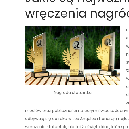
wręczenia nagród
C
e
w
n
s
t
w
a
Nagroda statuetka
d
z
mediów oraz publiczności na całym świecie. Jednym
odbywają się co roku w Los Angeles i honorują najle
wręczenia statuetek, ale także święto kina, które g