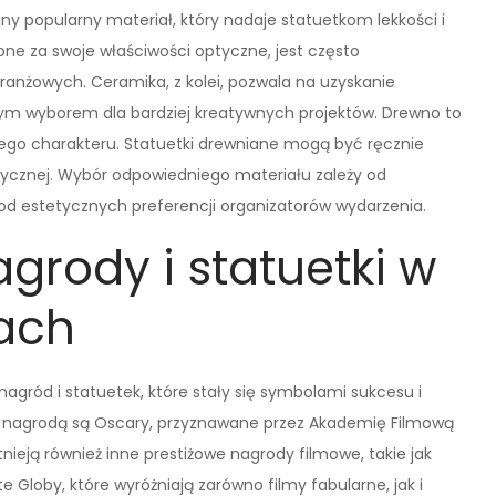
jny popularny materiał, który nadaje statuetkom lekkości i
one za swoje właściwości optyczne, jest często
anżowych. Ceramika, z kolei, pozwala na uzyskanie
lnym wyborem dla bardziej kreatywnych projektów. Drewno to
lnego charakteru. Statuetki drewniane mogą być ręcznie
ystycznej. Wybór odpowiedniego materiału zależy od
 od estetycznych preferencji organizatorów wydarzenia.
grody i statuetki w
nach
nagród i statuetek, które stały się symbolami sukcesu i
ną nagrodą są Oscary, przyznawane przez Akademię Filmową
nieją również inne prestiżowe nagrody filmowe, takie jak
 Globy, które wyróżniają zarówno filmy fabularne, jak i