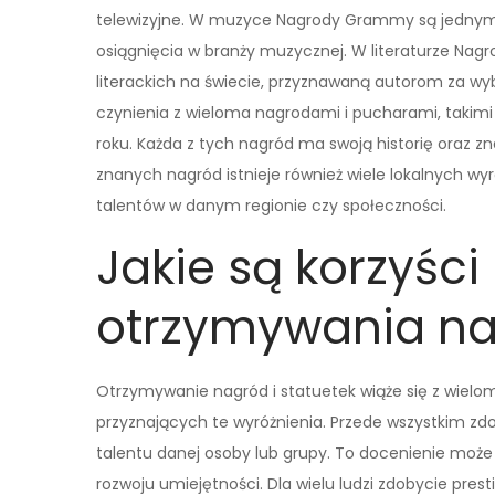
telewizyjne. W muzyce Nagrody Grammy są jednym z
osiągnięcia w branży muzycznej. W literaturze Nagr
literackich na świecie, przyznawaną autorom za wyb
czynienia z wieloma nagrodami i pucharami, takimi j
roku. Każda z tych nagród ma swoją historię oraz zna
znanych nagród istnieje również wiele lokalnych w
talentów w danym regionie czy społeczności.
Jakie są korzyści
otrzymywania nag
Otrzymywanie nagród i statuetek wiąże się z wieloma
przyznających te wyróżnienia. Przede wszystkim zd
talentu danej osoby lub grupy. To docenienie może 
rozwoju umiejętności. Dla wielu ludzi zdobycie pr