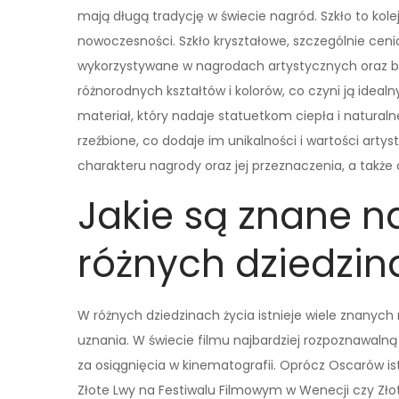
mają długą tradycję w świecie nagród. Szkło to kole
nowoczesności. Szkło kryształowe, szczególnie ceni
wykorzystywane w nagrodach artystycznych oraz br
różnorodnych kształtów i kolorów, co czyni ją idea
materiał, który nadaje statuetkom ciepła i natura
rzeźbione, co dodaje im unikalności i wartości art
charakteru nagrody oraz jej przeznaczenia, a także
Jakie są znane na
różnych dziedzi
W różnych dziedzinach życia istnieje wiele znanych 
uznania. W świecie filmu najbardziej rozpoznawal
za osiągnięcia w kinematografii. Oprócz Oscarów ist
Złote Lwy na Festiwalu Filmowym w Wenecji czy Złote