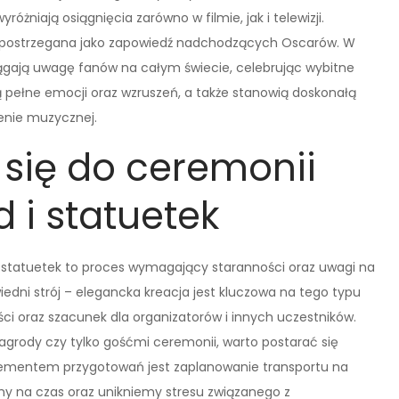
żniają osiągnięcia zarówno w filmie, jak i telewizji.
st postrzegana jako zapowiedź nadchodzących Oscarów. W
gają uwagę fanów na całym świecie, celebrując wybitne
 pełne emocji oraz wzruszeń, a także stanowią doskonałą
enie muzycznej.
się do ceremonii
 i statuetek
i statuetek to proces wymagający staranności oraz uwagi na
edni strój – elegancka kreacja jest kluczowa na tego typu
ci oraz szacunek dla organizatorów i innych uczestników.
agrody czy tylko gośćmi ceremonii, warto postarać się
elementem przygotowań jest zaplanowanie transportu na
my na czas oraz unikniemy stresu związanego z