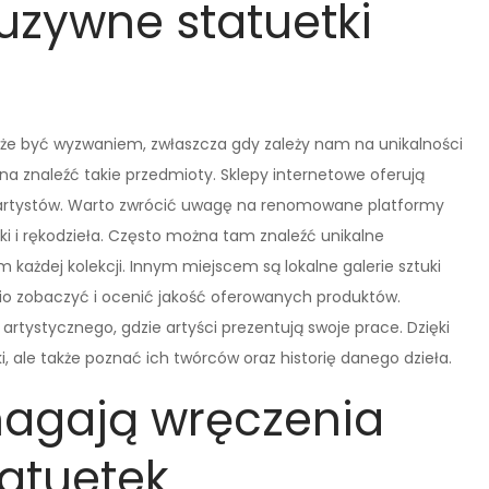
luzywne statuetki
oże być wyzwaniem, zwłaszcza gdy zależy nam na unikalności
ożna znaleźć takie przedmioty. Sklepy internetowe oferują
i artystów. Warto zwrócić uwagę na renomowane platformy
uki i rękodzieła. Często można tam znaleźć unikalne
ażdej kolekcji. Innym miejscem są lokalne galerie sztuki
io zobaczyć i ocenić jakość oferowanych produktów.
artystycznego, gdzie artyści prezentują swoje prace. Dzięki
, ale także poznać ich twórców oraz historię danego dzieła.
magają wręczenia
atuetek