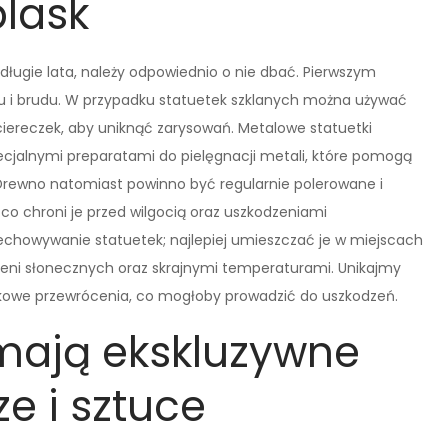
lask
długie lata, należy odpowiednio o nie dbać. Pierwszym
rzu i brudu. W przypadku statuetek szklanych można używać
iereczek, aby uniknąć zarysowań. Metalowe statuetki
ecjalnymi preparatami do pielęgnacji metali, które pomogą
 Drewno natomiast powinno być regularnie polerowane i
co chroni je przed wilgocią oraz uszkodzeniami
chowywanie statuetek; najlepiej umieszczać je w miejscach
eni słonecznych oraz skrajnymi temperaturami. Unikajmy
kowe przewrócenia, co mogłoby prowadzić do uszkodzeń.
mają ekskluzywne
ze i sztuce