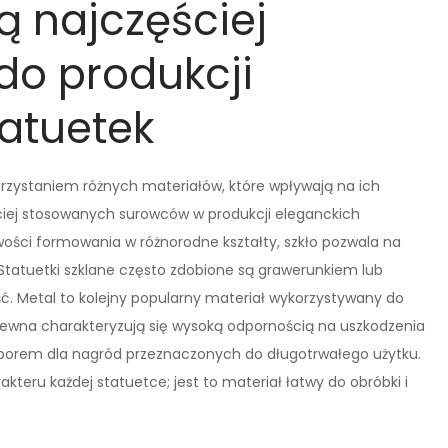
ą najczęściej
do produkcji
atuetek
orzystaniem różnych materiałów, które wpływają na ich
ściej stosowanych surowców w produkcji eleganckich
iwości formowania w różnorodne kształty, szkło pozwala na
tatuetki szklane często zdobione są grawerunkiem lub
ć. Metal to kolejny popularny materiał wykorzystywany do
rdzewna charakteryzują się wysoką odpornością na uszkodzenia
yborem dla nagród przeznaczonych do długotrwałego użytku.
teru każdej statuetce; jest to materiał łatwy do obróbki i