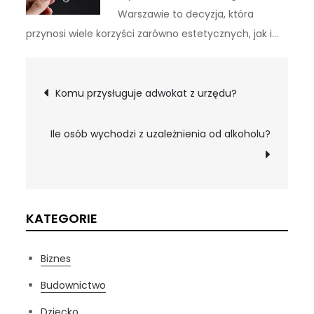
Warszawie to decyzja, która
przynosi wiele korzyści zarówno estetycznych, jak i…
Nawigacja
Komu przysługuje adwokat z urzędu?
wpisu
Ile osób wychodzi z uzależnienia od alkoholu?
KATEGORIE
Biznes
Budownictwo
Dziecko