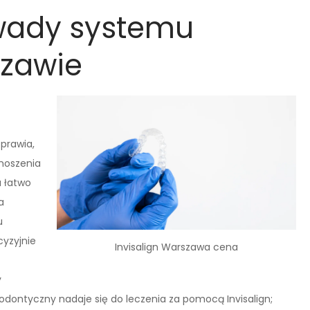
i wady systemu
szawie
sprawia,
 noszenia
 łatwo
a
u
yzyjnie
Invisalign Warszawa cena
y
dontyczny nadaje się do leczenia za pomocą Invisalign;