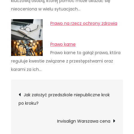
kluczową osobą, której pomoc może okazać się
nieoceniona w wielu sytuacjach…
Prawo na rzecz ochrony zdrowia
Prawo karne
Prawo karne to gałąź prawa, która
reguluje kwestie związane z przestępstwami oraz
karami za ich…
Nawigacja
Jak założyć przedszkole niepubliczne krok
po kroku?
wpisu
Invisalign Warszawa cena