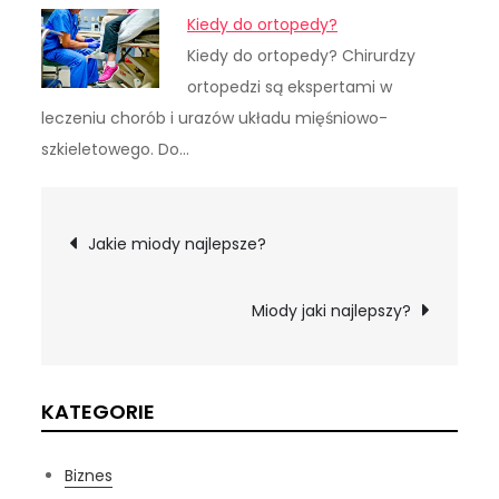
Kiedy do ortopedy?
Kiedy do ortopedy? Chirurdzy
ortopedzi są ekspertami w
leczeniu chorób i urazów układu mięśniowo-
szkieletowego. Do…
Nawigacja
Jakie miody najlepsze?
wpisu
Miody jaki najlepszy?
KATEGORIE
Biznes