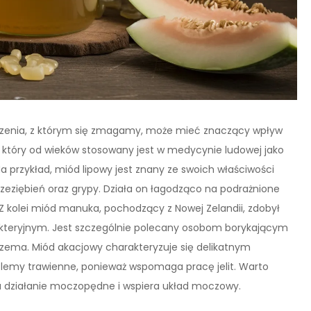
zenia, z którym się zmagamy, może mieć znaczący wpływ
 który od wieków stosowany jest w medycynie ludowej jako
a przykład, miód lipowy jest znany ze swoich właściwości
zeziębień oraz grypy. Działa on łagodząco na podrażnione
Z kolei miód manuka, pochodzący z Nowej Zelandii, zdobył
akteryjnym. Jest szczególnie polecany osobom borykającym
egzema. Miód akacjowy charakteryzuje się delikatnym
oblemy trawienne, ponieważ wspomaga pracę jelit. Warto
a działanie moczopędne i wspiera układ moczowy.