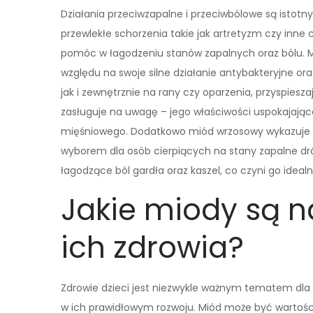
Działania przeciwzapalne i przeciwbólowe są istotn
przewlekłe schorzenia takie jak artretyzm czy inne
pomóc w łagodzeniu stanów zapalnych oraz bólu. M
względu na swoje silne działanie antybakteryjne o
jak i zewnętrznie na rany czy oparzenia, przyspiesza
zasługuje na uwagę – jego właściwości uspokajają
mięśniowego. Dodatkowo miód wrzosowy wykazuje d
wyborem dla osób cierpiących na stany zapalne d
łagodzące ból gardła oraz kaszel, co czyni go ide
Jakie miody są na
ich zdrowia?
Zdrowie dzieci jest niezwykle ważnym tematem dla 
w ich prawidłowym rozwoju. Miód może być wartości