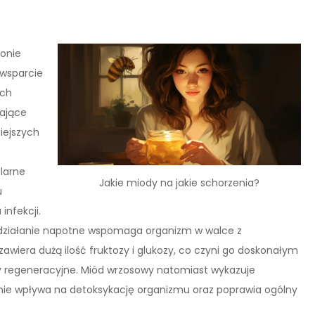
onie
 wsparcie
ach
ające
iejszych
larne
Jakie miody na jakie schorzenia?
u
infekcji.
o działanie napotne wspomaga organizm w walce z
awiera dużą ilość fruktozy i glukozy, co czyni go doskonałym
sy regeneracyjne. Miód wrzosowy natomiast wykazuje
tnie wpływa na detoksykację organizmu oraz poprawia ogólny