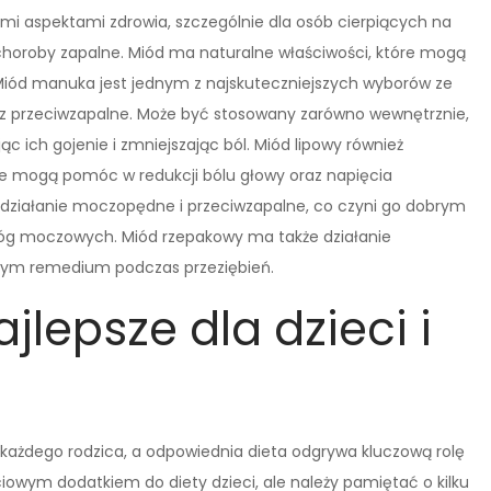
ymi aspektami zdrowia, szczególnie dla osób cierpiących na
 choroby zapalne. Miód ma naturalne właściwości, które mogą
iód manuka jest jednym z najskuteczniejszych wyborów ze
raz przeciwzapalne. Może być stosowany zarówno wewnętrznie,
jąc ich gojenie i zmniejszając ból. Miód lipowy również
ce mogą pomóc w redukcji bólu głowy oraz napięcia
ziałanie moczopędne i przeciwzapalne, co czyni go dobrym
róg moczowych. Miód rzepakowy ma także działanie
alnym remedium podczas przeziębień.
jlepsze dla dzieci i
każdego rodzica, a odpowiednia dieta odgrywa kluczową rolę
owym dodatkiem do diety dzieci, ale należy pamiętać o kilku