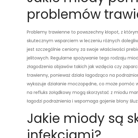
problemów traw
Problemy trawienne to powszechny kłopot, z który
skutecznym wsparciem w leczeniu różnych dolegl
jest szczególnie ceniony za swoje właściwości prebi
jelitowych. Regularne spożywanie tego rodzaju miodu
złagodzenia objawów takich jak wzdęcia czy zaparc
trawienny, ponieważ działa łagodząco na podrażnio
wykazuje działanie moczopędne, co może pomóc w d
na refluks żołądkowy mogą skorzystać z miodu man
łagodzi podrażnienia i wspomaga gojenie błony śluz
Jakie miody są s
infekcjami?