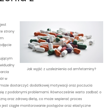
jest
e strony
iem
odjęcie
izującym
ywidualny
Jak wyjść z uzależnienia od amfetaminy?
parcia
iół w
 może dostarczyć dodatkowej motywacji oraz poczucia
 się z podobnymi problemami. Równocześnie warto zadbać o
yczną oraz zdrową dietę, co może wspierać proces
m jest ciągłe monitorowanie postępów oraz elastyczne