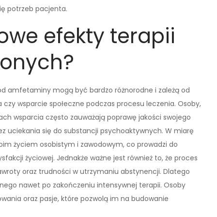
ę potrzeb pacjenta.
owe efekty terapii
ionych?
h od amfetaminy mogą być bardzo różnorodne i zależą od
nia czy wsparcie społeczne podczas procesu leczenia. Osoby,
upach wsparcia często zauważają poprawę jakości swojego
bez uciekania się do substancji psychoaktywnych. W miarę
woim życiem osobistym i zawodowym, co prowadzi do
ysfakcji życiowej. Jednakże ważne jest również to, że proces
awroty oraz trudności w utrzymaniu abstynencji. Dlatego
nego nawet po zakończeniu intensywnej terapii. Osoby
owania oraz pasje, które pozwolą im na budowanie