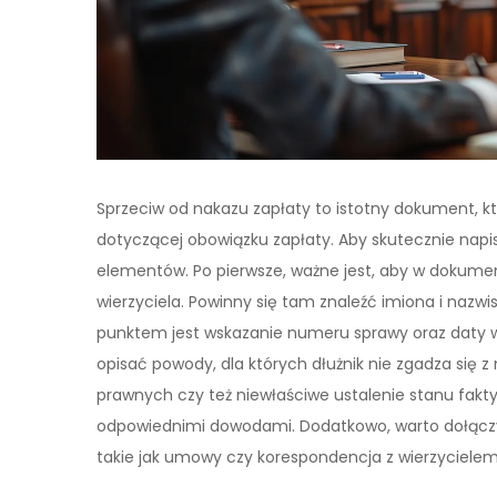
Sprzeciw od nakazu zapłaty to istotny dokument, k
dotyczącej obowiązku zapłaty. Aby skutecznie napis
elementów. Po pierwsze, ważne jest, aby w dokumenc
wierzyciela. Powinny się tam znaleźć imiona i nazwi
punktem jest wskazanie numeru sprawy oraz daty wy
opisać powody, dla których dłużnik nie zgadza się
prawnych czy też niewłaściwe ustalenie stanu fakt
odpowiednimi dowodami. Dodatkowo, warto dołączy
takie jak umowy czy korespondencja z wierzycielem