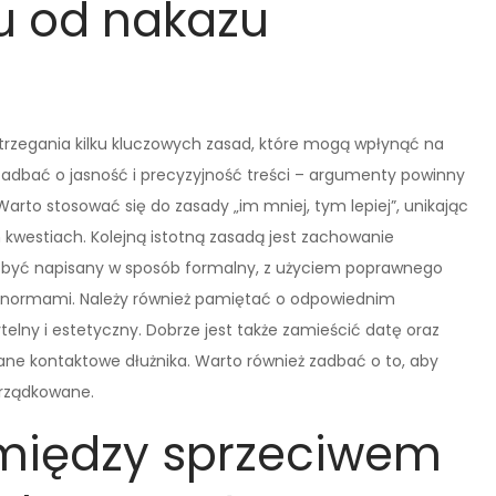
u od nakazu
trzegania kilku kluczowych zasad, które mogą wpłynąć na
adbać o jasność i precyzyjność treści – argumenty powinny
arto stosować się do zasady „im mniej, tym lepiej”, unikając
h kwestiach. Kolejną istotną zasadą jest zachowanie
 być napisany w sposób formalny, z użyciem poprawnego
i normami. Należy również pamiętać o odpowiednim
lny i estetyczny. Dobrze jest także zamieścić datę oraz
ane kontaktowe dłużnika. Warto również zadbać o to, aby
orządkowane.
 między sprzeciwem