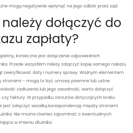
czne mogą negatywnie wpłynąć na jego odbiór przez sąd.
 należy dołączyć do
azu zapłaty?
mpletny, konieczne jest dołączenie odpowiednich
ka. Przede wszystkim należy załączyć kopię samego nakazu
mógł zweryfikować daty i numery sprawy. Ważnym elementem
y stronami – mogą to być umowy pisemne lub ustne
 wysokość zadłużenia lub jego zasadność, warto dołączyć
 czy faktury. W przypadku zarzutów dotyczących braku
e jest załączyć wszelką korespondencję między stronami
użnika. Nie można również zapominać o ewentualnych
łająca w imieniu dłużnika.