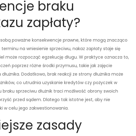
encje braku
azu zapłaty?
 za sobą poważne konsekwencje prawne, które mogą znacząco
 terminu na wniesienie sprzeciwu, nakaz zapłaty staje się
ciel może rozpocząć egzekucję długu. W praktyce oznacza to,
zeń poprzez różne środki przymusu, takie jak zajęcie
łużnika. Dodatkowo, brak reakcji ze strony dłużnika może
żników, co utrudnia uzyskanie kredytów czy pożyczek w
u braku sprzeciwu dłużnik traci możliwość obrony swoich
zyść przed sądem. Dlatego tak istotne jest, aby nie
ki w celu jego zakwestionowania.
iejsze zasady