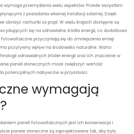
óra wymaga przemyślenia wielu aspektów. Przede wszystkim
ynącymi z posiadania własnej instalacji solarnej. Dzięki
nie obniżyć rachunki za prąd. W wielu krajach dostępne są
ecydujących się na odnawialne źródła energii, co dodatkowo
fotowoltaiczne przyczyniają się do zmniejszenia emisji
o ma pozytywny wpływ na środowisko naturalne. Warto
nologii odnawialnych źródeł energii oraz ich znaczenie w
danie paneli słonecznych może zwiększyć wartość
dla potencjalnych nabywców w przyszłości.
eczne wymagają
i?
aniem paneli fotowoltaicznych jest ich konserwacja i
ście panele słoneczne są zaprojektowane tak, aby były