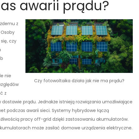
as awarii prądu?
każdemu z
. Osoby
się, czy
h
ób
le nie
Czy fotowoltaika działa jak nie ma prądu?
względów
ć z
w dostawie prądu. Jednakże istnieją rozwiązania umożliwiające
wet podczas awarii sieci. Systemy hybrydowe łączą
ożliwością pracy off-grid dzięki zastosowaniu akumulatorów.
kumulatorach może zasilać domowe urządzenia elektryczne.