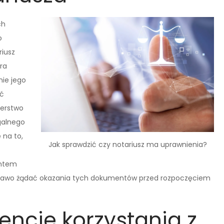
ch
o
iusz
ra
nie jego
yć
terstwo
galnego
 na to,
Jak sprawdzić czy notariusz ma uprawnienia?
entem
 prawo żądać okazania tych dokumentów przed rozpoczęciem
encje korzystania z