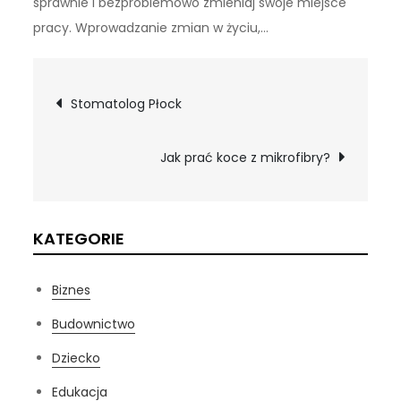
sprawnie i bezproblemowo zmieniaj swoje miejsce
pracy. Wprowadzanie zmian w życiu,…
Nawigacja
Stomatolog Płock
wpisu
Jak prać koce z mikrofibry?
KATEGORIE
Biznes
Budownictwo
Dziecko
Edukacja