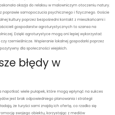
doskonała okazja do relaksu w malowniczym otoczeniu natury.
raz poprawie samopoczucia psychicznego i fizycznego. Goście
alnej kultury poprzez bezpośredni kontakt z mieszkańcami i
łaścicieli gospodarstw agroturystycznych to szansa na
lniczej. Dzięki agroturystyce mogą oni lepiej wykorzystać
 czy rzemieślnicze. Wspieranie lokalnej gospodarki poprzez
pozytywny dla społeczności wiejskich.
tsze błędy w
a napotkać wiele pułapek, które mogą wpłynąć na sukces
dów jest brak odpowiedniego planowania i strategii
dają, że turyści sami znajdą ich ofertę, co rzadko się
promocję swojego obiektu, korzystając z mediów