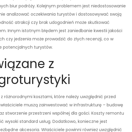
nych biur podróży. Kolejnym problemem jest niedostosowanie
adnie analizować oczekiwania turystów i dostosowywać swoją
rodność atrakcji czy brak udogodnień może skutkować
m. Innym istotnym błędem jest zaniedbanie kwestii jakości
h czy jedzenia może prowadzić do złych recenzji, co w
 potencjalnych turystów.
wiązane z
roturystyki
ę z różnorodnymi kosztami, które należy uwzględnić przed
, właściciele muszą zainwestować w infrastrukturę – budowę
 stworzenie przestrzeni wspólnej dla gości. Koszty remontu
ć wysoki standard usług. Dodatkowo, konieczne jest
iezbędne akcesoria. Właściciele powinni również uwzględnić