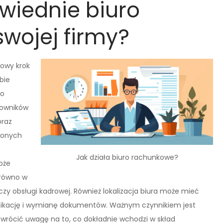
wiednie biuro
wojej firmy?
owy krok
bie
to
cowników
oraz
zonych
Jak działa biuro rachunkowe?
oże
arówno w
czy obsługi kadrowej. Również lokalizacja biura może mieć
munikację i wymianę dokumentów. Ważnym czynnikiem jest
zwrócić uwagę na to, co dokładnie wchodzi w skład