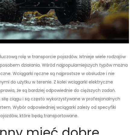
luczową rolę w transporcie pojazdów. Istnieje wiele rodzajów
z sposobem działania. Wśród najpopularniejszych typów można
iczne. Wciągarki ręczne są najprostsze w obsłudze i nie
nymi do użytku w terenie. Z kolei wciągarki elektryczne
sprawia, że są bardziej odpowiednie do cięższych zadań.
 siłę ciągu i są często wykorzystywane w profesjonalnych
rtem. Wybór odpowiedniej wciągarki zależy od specyfiki
 pojazdów, które będą transportowane.
inny mieć dobre