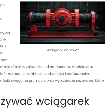
aga
od
 wybór
adne
i. Z
Wciągarki do lawet
mi
 bez
znie różnić w zależności od producenta, modelu oraz
ńsze modele za kilkaset złotych, jak i profesjonalne
ż zwrócić uwagę na promocje oraz wyprzedaże sezonowe, które
używać wciągarek