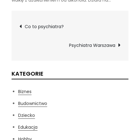
walkę z uzależnieniem od alkoholu. Działa na…
Nawigacja
Co to psychiatra?
wpisu
Psychiatra Warszawa
KATEGORIE
Biznes
Budownictwo
Dziecko
Edukacja
Hobby