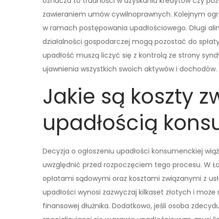
oznacza to trudności w uzyskaniu kredytów czy po
zawieraniem umów cywilnoprawnych. Kolejnym ogran
w ramach postępowania upadłościowego. Długi alim
działalności gospodarczej mogą pozostać do spłat
upadłość muszą liczyć się z kontrolą ze strony syn
ujawnienia wszystkich swoich aktywów i dochodów.
Jakie są koszty z
upadłością kons
Decyzja o ogłoszeniu upadłości konsumenckiej wiąże 
uwzględnić przed rozpoczęciem tego procesu. W Łod
opłatami sądowymi oraz kosztami związanymi z usł
upadłości wynosi zazwyczaj kilkaset złotych i może 
finansowej dłużnika. Dodatkowo, jeśli osoba zdecydu