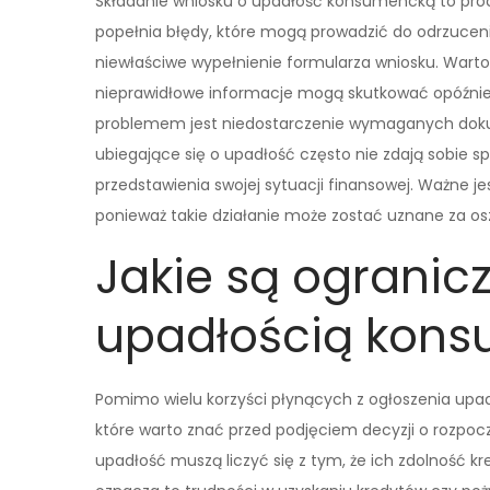
Składanie wniosku o upadłość konsumencką to proc
popełnia błędy, które mogą prowadzić do odrzuceni
niewłaściwe wypełnienie formularza wniosku. Warto
nieprawidłowe informacje mogą skutkować opóźnie
problemem jest niedostarczenie wymaganych doku
ubiegające się o upadłość często nie zdają sobie s
przedstawienia swojej sytuacji finansowej. Ważne j
ponieważ takie działanie może zostać uznane za o
Jakie są ogranic
upadłością kons
Pomimo wielu korzyści płynących z ogłoszenia upad
które warto znać przed podjęciem decyzji o rozpoc
upadłość muszą liczyć się z tym, że ich zdolność k