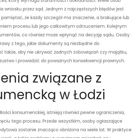
es, który wymaga staranności i dokładności. Wiele osób
a wniosku przez sąd. Jednym z najczęstszych błędów jest
 pamiętać, że każdy szczegół ma znaczenie, a brakujące lub
niem procesu lub jego całkowitym odrzuceniem. Kolejnym
mentów, co również może wpłynąć na decyzję sądu. Osoby
prawy z tego, jakie dokumenty są niezbędne do
est także, aby nie ukrywać żadnych zobowiązań czy majątku,
szustwo i prowadzić do poważnych konsekwencji prawnych.
zenia związane z
umencką w Łodzi
łości konsumenckiej, istnieją również pewne ograniczenia,
zęciu tego procesu. Przede wszystkim, osoby ogłaszające
redytowa zostanie znacząco obniżona na wiele lat. W praktyce