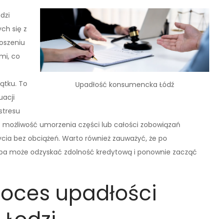
dzi
ch się z
oszeniu
mi, co
ątku. To
Upadłość konsumencka Łódź
uacji
stresu
st możliwość umorzenia części lub całości zobowiązań
cia bez obciążeń. Warto również zauważyć, że po
ba może odzyskać zdolność kredytową i ponownie zacząć
roces upadłości