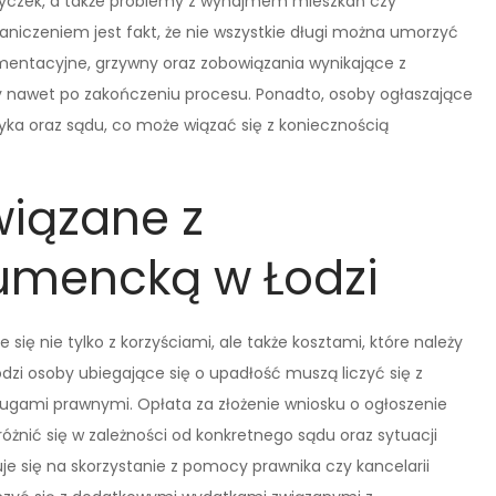
życzek, a także problemy z wynajmem mieszkań czy
iczeniem jest fakt, że nie wszystkie długi można umorzyć
entacyjne, grzywny oraz zobowiązania wynikające z
y nawet po zakończeniu procesu. Ponadto, osoby ogłaszające
dyka oraz sądu, co może wiązać się z koniecznością
wiązane z
umencką w Łodzi
się nie tylko z korzyściami, ale także kosztami, które należy
zi osoby ubiegające się o upadłość muszą liczyć się z
ugami prawnymi. Opłata za złożenie wniosku o ogłoszenie
różnić się w zależności od konkretnego sądu oraz sytuacji
je się na skorzystanie z pomocy prawnika czy kancelarii