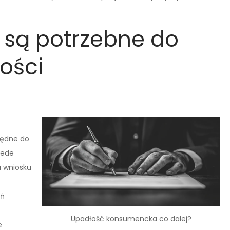
 są potrzebne do
ości
będne do
zede
a wniosku
ań
Upadłość konsumencka co dalej?
e