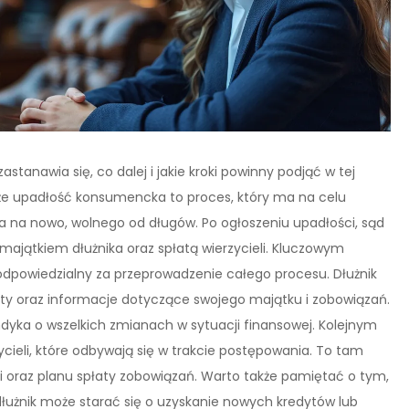
stanawia się, co dalej i jakie kroki powinny podjąć w tej
 że upadłość konsumencka to proces, który ma na celu
 na nowo, wolnego od długów. Po ogłoszeniu upadłości, sąd
majątkiem dłużnika oraz spłatą wierzycieli. Kluczowym
 odpowiedzialny za przeprowadzenie całego procesu. Dłużnik
y oraz informacje dotyczące swojego majątku i zobowiązań.
dyka o wszelkich zmianach w sytuacji finansowej. Kolejnym
cieli, które odbywają się w trakcie postępowania. To tam
ji oraz planu spłaty zobowiązań. Warto także pamiętać o tym,
użnik może starać się o uzyskanie nowych kredytów lub