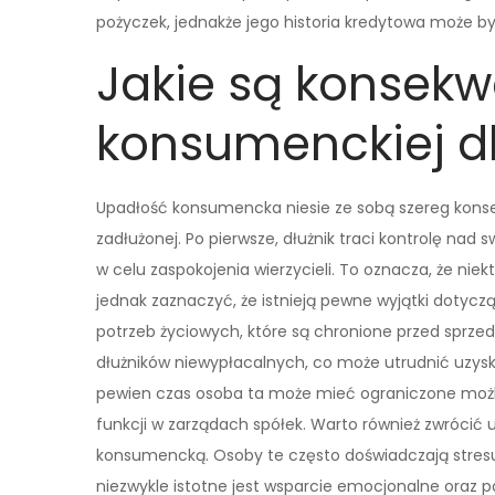
pożyczek, jednakże jego historia kredytowa może b
Jakie są konsekw
konsumenckiej dl
Upadłość konsumencka niesie ze sobą szereg kons
zadłużonej. Po pierwsze, dłużnik traci kontrolę na
w celu zaspokojenia wierzycieli. To oznacza, że ni
jednak zaznaczyć, że istnieją pewne wyjątki doty
potrzeb życiowych, które są chronione przed sprzeda
dłużników niewypłacalnych, co może utrudnić uzysk
pewien czas osoba ta może mieć ograniczone możli
funkcji w zarządach spółek. Warto również zwrócić
konsumencką. Osoby te często doświadczają stresu 
niezwykle istotne jest wsparcie emocjonalne oraz p