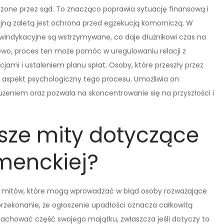
one przez sąd. To znacząco poprawia sytuację finansową i
jną zaletą jest ochrona przed egzekucją komorniczą. W
windykacyjne są wstrzymywane, co daje dłużnikowi czas na
owo, proces ten może pomóc w uregulowaniu relacji z
jami i ustaleniem planu spłat. Osoby, które przeszły przez
 aspekt psychologiczny tego procesu. Umożliwia on
użeniem oraz pozwala na skoncentrowanie się na przyszłości i
tsze mity dotyczące
menckiej?
e mitów, które mogą wprowadzać w błąd osoby rozważające
przekonanie, że ogłoszenie upadłości oznacza całkowitą
zachować część swojego majątku, zwłaszcza jeśli dotyczy to