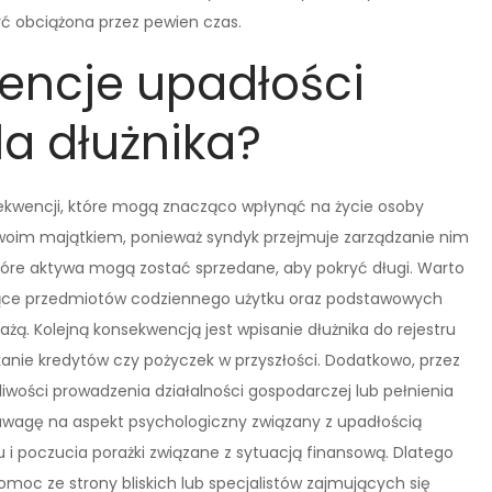
yć obciążona przez pewien czas.
encje upadłości
a dłużnika?
ekwencji, które mogą znacząco wpłynąć na życie osoby
d swoim majątkiem, ponieważ syndyk przejmuje zarządzanie nim
ektóre aktywa mogą zostać sprzedane, aby pokryć długi. Warto
czące przedmiotów codziennego użytku oraz podstawowych
żą. Kolejną konsekwencją jest wpisanie dłużnika do rejestru
anie kredytów czy pożyczek w przyszłości. Dodatkowo, przez
wości prowadzenia działalności gospodarczej lub pełnienia
 uwagę na aspekt psychologiczny związany z upadłością
i poczucia porażki związane z sytuacją finansową. Dlatego
omoc ze strony bliskich lub specjalistów zajmujących się