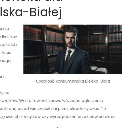
ska-Białej
i dla
 Bielsku-
zęści lub
 życia
 mogą
iem.
Upadłość konsumencka Bielsko-Biała
ń, co
dłużników. Warto również zauważyć, że po ogłoszeniu
ochronę przed wierzycielami przez określony czas. To
ucję swoich majątków czy wynagrodzeń przez pewien okres.