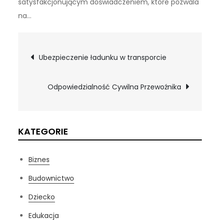
satysfakcjonującym doświadczeniem, które pozwala
na…
Nawigacja
Ubezpieczenie ładunku w transporcie
wpisu
Odpowiedzialność Cywilna Przewoźnika
KATEGORIE
Biznes
Budownictwo
Dziecko
Edukacja