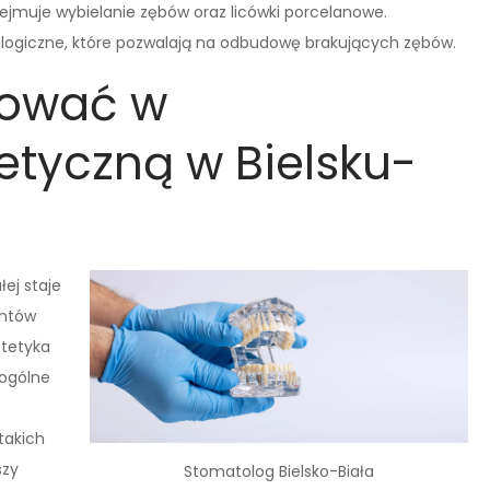
ejmuje wybielanie zębów oraz licówki porcelanowe.
ologiczne, które pozwalają na odbudowę brakujących zębów.
tować w
etyczną w Bielsku-
ej staje
entów
tetyka
ogólne
takich
szy
Stomatolog Bielsko-Biała