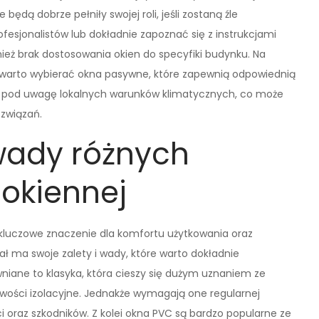
będą dobrze pełniły swojej roli, jeśli zostaną źle
esjonalistów lub dokładnie zapoznać się z instrukcjami
ż brak dostosowania okien do specyfiki budynku. Na
warto wybierać okna pasywne, które zapewnią odpowiednią
iorą pod uwagę lokalnych warunków klimatycznych, co może
ozwiązań.
 wady różnych
 okiennej
 kluczowe znaczenie dla komfortu użytkowania oraz
ł ma swoje zalety i wady, które warto dokładnie
niane to klasyka, która cieszy się dużym uznaniem ze
wości izolacyjne. Jednakże wymagają one regularnej
i oraz szkodników. Z kolei okna PVC są bardzo popularne ze