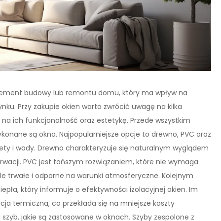
 element budowy lub remontu domu, który ma wpływ na
ku. Przy zakupie okien warto zwrócić uwagę na kilka
na ich funkcjonalność oraz estetykę. Przede wszystkim
ykonane są okna. Najpopularniejsze opcje to drewno, PVC oraz
lety i wady. Drewno charakteryzuje się naturalnym wyglądem
erwacji. PVC jest tańszym rozwiązaniem, które nie wymaga
kle trwałe i odporne na warunki atmosferyczne. Kolejnym
pła, który informuje o efektywności izolacyjnej okien. Im
acja termiczna, co przekłada się na mniejsze koszty
 szyb, jakie są zastosowane w oknach. Szyby zespolone z