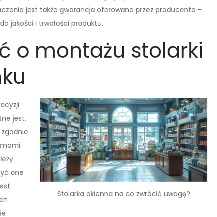
aczenia jest także gwarancja oferowana przez producenta –
o jakości i trwałości produktu.
ć o montażu stolarki
nku
ecyzji
ne jest,
 zgodnie
ormami
leży
być one
est
Stolarka okienna na co zwrócić uwagę?
ich
ie