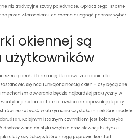
e niż tradycyjne szyby pojedyncze. Oprócz tego, istotne
hrona przed włamaniami, co można osiągnąć poprzez wybór
rki okiennej są
a użytkowników
na szereg cech, które mają kluczowe znaczenie dla
zastanowić się nad funkcjonalnością okien – czy będą one
ki mechanizm otwierania będzie najbardziej praktyczny w
wentylacji, natomiast okna rozwierane zapewniają lepszy
t również łatwość w utrzymaniu czystości – niektóre modele
abrudzeń. Kolejnym istotnym czynnikiem jest kolorystyka
ć dostosowane do stylu wnętrza oraz elewacji budynku.
ak rolety czy żaluzje, które mogą poprawić komfort