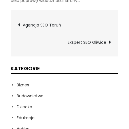
celu poprawę widoczności strony…
Nawigacja
Agencja SEO Toruń
wpisu
Ekspert SEO Gliwice
KATEGORIE
Biznes
Budownictwo
Dziecko
Edukacja
Hobby