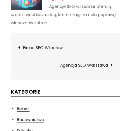
Agencje SEO w Lublinie oferują
szeroki wachlarz usług, które mają na celu poprawę
widoczności stron…
Nawigacja
Firma SEO Wrocław
wpisu
Agencja SEO Warszawa
KATEGORIE
Biznes
Budownictwo
Dziecko