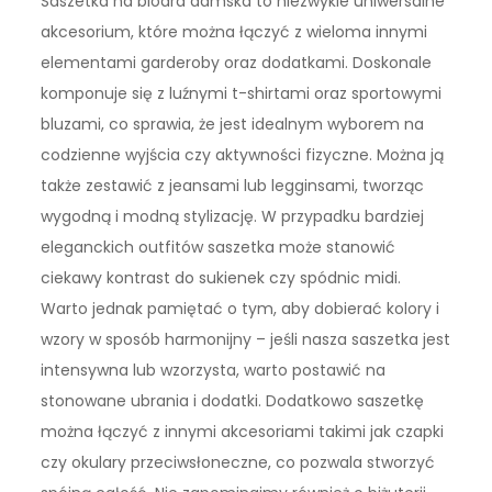
Saszetka na biodra damska to niezwykle uniwersalne
akcesorium, które można łączyć z wieloma innymi
elementami garderoby oraz dodatkami. Doskonale
komponuje się z luźnymi t-shirtami oraz sportowymi
bluzami, co sprawia, że jest idealnym wyborem na
codzienne wyjścia czy aktywności fizyczne. Można ją
także zestawić z jeansami lub legginsami, tworząc
wygodną i modną stylizację. W przypadku bardziej
eleganckich outfitów saszetka może stanowić
ciekawy kontrast do sukienek czy spódnic midi.
Warto jednak pamiętać o tym, aby dobierać kolory i
wzory w sposób harmonijny – jeśli nasza saszetka jest
intensywna lub wzorzysta, warto postawić na
stonowane ubrania i dodatki. Dodatkowo saszetkę
można łączyć z innymi akcesoriami takimi jak czapki
czy okulary przeciwsłoneczne, co pozwala stworzyć