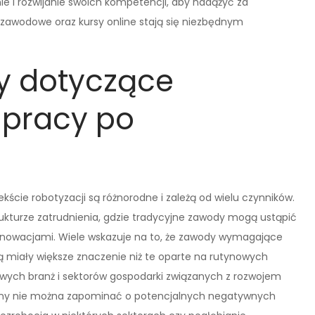
ie i rozwijanie swoich kompetencji, aby nadążyć za
zawodowe oraz kursy online stają się niezbędnym
y dotyczące
 pracy po
kście robotyzacji są różnorodne i zależą od wielu czynników.
rukturze zatrudnienia, gdzie tradycyjne zawody mogą ustąpić
nnowacjami. Wiele wskazuje na to, że zawody wymagające
ą miały większe znaczenie niż te oparte na rutynowych
owych branż i sektorów gospodarki związanych z rozwojem
 strony nie można zapominać o potencjalnych negatywnych