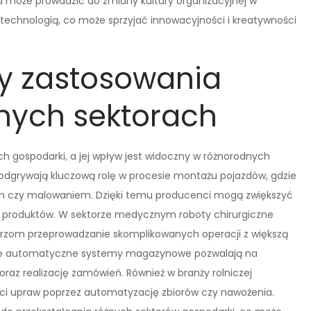
ja może prowadzić do zmiany kultury organizacyjnej w
technologią, co może sprzyjać innowacyjności i kreatywności
dy zastosowania
żnych sektorach
h gospodarki, a jej wpływ jest widoczny w różnorodnych
dgrywają kluczową rolę w procesie montażu pojazdów, gdzie
m czy malowaniem. Dzięki temu producenci mogą zwiększyć
ch produktów. W sektorze medycznym roboty chirurgiczne
ekarzom przeprowadzanie skomplikowanych operacji z większą
tyce automatyczne systemy magazynowe pozwalają na
oraz realizację zamówień. Również w branży rolniczej
ści upraw poprzez automatyzację zbiorów czy nawożenia.