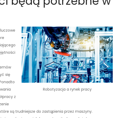
ci będą potrzebne w
 kluczowe
óre
iającego
jętności
stemów
yć się
 Ponadto
Robotyzacja a rynek pracy
ywania
ółpracy z
zenie
które są trudniejsze do zastąpienia przez maszyny.