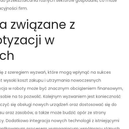
ł do przekształcania różnych sektorów gospodarki, co może
cyjności firm.
a związane z
tyzacji w
ach
 się z szeregiem wyzwań, które mogą wpłynąć na sukces
t wysoki koszt zakupu i utrzymania nowoczesnych
estycja w roboty może być znacznym obciążeniem finansowym,
ą sobie na to pozwolić. Kolejnym wyzwaniem jest konieczność
uczyć się obsługi nowych urządzeń oraz dostosować się do
u oraz zasobów, a także może budzić opór ze strony
y. Dodatkowo integracja nowych technologii z istniejącymi
omplikowanym procesem wymagającym współpracy różnych