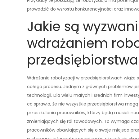
Przykłady te pokazują, że robotyzacja ma potencja
prowadzić do wzrostu konkurencyjności oraz innowa
Jakie są wyzwani
wdrażaniem robo
przedsiębiorstw
Wdrażanie robotyzacji w przedsiębiorstwach wiąże
całego procesu. Jednym z głównych problemów jes
technologii. Dla wielu małych i średnich firm inw
co sprawia, że nie wszystkie przedsiębiorstwa mog
przeszkolenia pracowników, którzy będą musieli na
zmieniających się ról zawodowych. To wymaga czas
pracowników obawiających się o swoje miejsca prac
systemami informatycznymi może okazać się sk